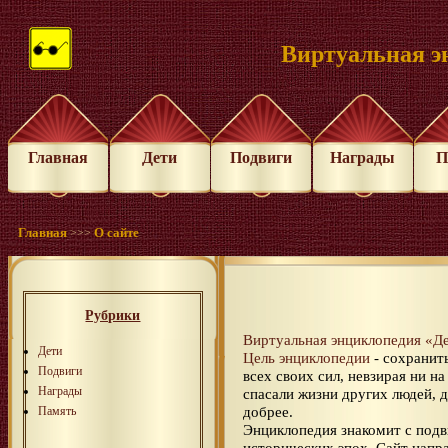
Виртуальная э
Главная
Дети
Подвиги
Награды
П
Главная
О сайте
>>>
Рубрики
Виртуальная энциклопедия «Д
Дети
Цель энциклопедии
- сохранит
Подвиги
всех своих сил, невзирая ни н
Награды
спасали жизни других людей, д
добрее.
Память
Энциклопедия знакомит с подв
исторических эпох. Сайт напра