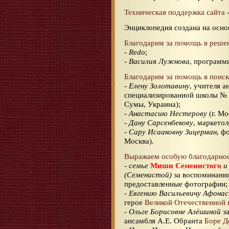
Техническая поддержка сайта
-
Энциклопедия создана на осно
Благодарим за помощь в реше
-
Redo
;
-
Василия Лужнова
, программи
Благодарим за помощь в поиск
-
Елену Золотавину
, учителя 
специализированной школы № 2
Сумы, Украина);
-
Анастасию Нестерову
(г. Мо
-
Дану Сарсенбекову
, маркетол
-
Сару Исааковну Зицерман
, ф
Москва).
Выражаем особую благодарно
-
семье
Миши Семенистого
и 
(Семенистой)
за воспоминани
предоставленные фотографии;
-
Евгению Васильевичу Афонас
герое
Великой Отечественной
-
Ольге Борисовне Алёшиной
за
ансамбля А.Е. Обранта
Боре Д