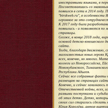
иностранными языками, в перв
Посоветовавшись со знакомым
появился в сети в 2014 году.
"birskweb.ru", в особенности
огромное за это сотрудничес
К 2017 году были разработаны
появились - и появляются по 
страницы.
Gозже, в конце 2018 года, ви
основой детско-юношеского 
сайта.
Тогда, благодаря движению, 
малоизвестных юных героях Кр
всех, конечно, но многих. Мат
коллеги из Новороссийска, Ей
Новокубанского, Тимашевского,
Республики Адыгея.
Сейчас все собранные факты 
размещаю на страницах сайт
Конечно, и сейчас занимаюсь п
Отечественной войны, всех, и
разными поступками и судьба
об этих детях. Детях, которы
своих сил старались сделать 
Юлия Королёва, автор виртуа