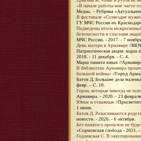
«В начале работы мне часто г
Медиа. – Рубрика «Актуальное
В фестивале «Созвездие мужес
ГУ МЧС России по Краснодар
Подведены итоги межрегиональ
безопасности и спасения люде
МЧС России. - 2017. - 7 ноября
День матери в Армавире
//RENT
Патриотическая акция: марш п
2018. - 11 декабря. - С. 4.
Марш памяти юных //Армавирски
В библиотеке Армавира проше
большой войны»
//Город Армав
Батов Д. Большие дела маленьк
февр. – С. 10.
Герои, которые никогда не по
Армавира. - 2020. - 23 февраля
Юные и отважные
//Просветите
1 июня.
Батов Д. Разыскиваются родст
новости. - 2020. - 6 октября.
Без памяти о прошлом не буде
«Сормовская слобода - 2021. -
Годлевская С. В оккупирован