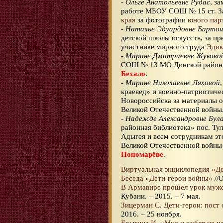
-
Ольге Анатольевне Рудас
, з
работе МБОУ СОШ № 15 ст. З
края
за фотографии
юного пар
-
Наталье Эдуардовне Бартош
детской школы искусств, за п
участнике мирного труда
Эдик
-
Марине Дмитриевне Жуково
СОШ № 13 МО Динской район,
Бехало
.
-
Марине Николаевне Ляховой
краевед» и военно-патриотиче
Новороссийска за материалы о
Великой Отечественной войны
-
Надежде Александровне Бул
районная библиотека» пос. Ту
Адыгея и всем сотрудникам эт
Великой Отечественной войн
Пономарёве
.
Виртуальная энциклопедия «Д
Беседа «Дети-герои войны»
//
В Армавире прошел урок муже
Кубани. – 2015. – 7 мая.
Зицерман С. Дети-герои: пост о
2016. – 25 ноября.
Ерыгина И. «Мне и рубля не н