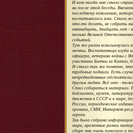
И вот тогда мне стало страшн
ни после этой беседы. Внезап
последнему поколению, которо
воспитывалось ими. Стало ясн
что-то делать, не собрать м
пятнадцать, двадцать лет - и
только Великой Отечественной
событий.
Тут же разом всколыхнулись в
мечты. Воспитанница клуба и
офицера, ветерана войны с Яп
участника Битвы за Кавказ, б
И стало так же понятно, что
трудовые подвиги. Есть случа
непредвиденнных обстоятель
другим людям. Всё это - тоже
Стал собираться материал. Е
библиотек, музеев, литератур
движения в СССР и в мире, 
России, периодические издани
хроника, СМИ, Интернет-ресу
героев.
Так была собрана информация 
мира, временные рамки матер
сборе мне очень помогало и 