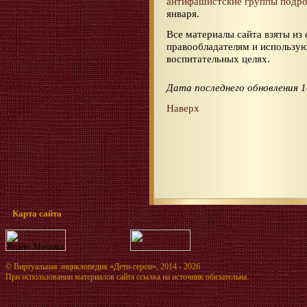
антифашистские группы подро
января.
Все материалы сайта взяты из
правообладателям и использую
воспитательных целях.
Дата последнего обновления 1
Наверх
Карта сайта
©
Виртуальная энциклопедия «Дети-герои»
, 2014 - 2026
При использовании материалов сайта ссылка на источник обязательна.