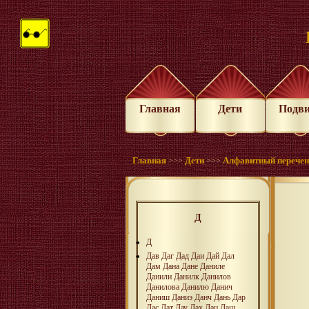
Главная
Дети
Подв
Главная
Дети
Алфавитный перече
>>>
>>>
Д
Д
Дав
Даг
Дад
Даи
Дай
Дал
Дам
Дана
Дане
Даниле
Данили
Данилк
Данилов
Данилова
Данилю
Данич
Даниш
Даниэ
Данч
Дань
Дар
Дас
Дат
Дау
Дах
Дац
Даш