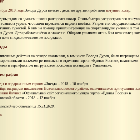
иг
тября 2018 года
Володя Дуров вместе с десятью другими ребятами
потушил пожар
.
 день рядом со зданием школы разгорелся пожар. Огонь быстро распространялся по сухо
, возникла угроза, что пламя перекинется на дома посёлка. Увидев это, сотрудники школ
 тушить сухостой. К ним на помощь пришли играющие на спортплощадке ученики, в том
я Дуров. Дети работали чётко и слаженно. Общими усилиями огонь был остановлен, жи
и поле с подсолнечником не пострадали.
ады
шительные действия на пожаре школьники, в том числе Володя Дуров, были награждены
дарственными письмами регионального отделения партии «Единая Россия», памятными
ками и сертификатом на групповое посещение аквапарка в Ульяновске.
иография
ды и подарки юным героям
//Звезда. - 2018. - 16 ноября.
йцы наградили школьников Новомалыклинского района, отличившихся при тушении по
анции Якушка
//Официальный сайт регионального центра партии «Единая Россия» в
вской области. - 2018. - 12 ноября.
последнего обновления 15.11.2020
.
х