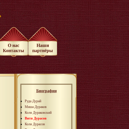
»
О нас
Наши
Контакты
партнёры
Биографии
Руда Дурай
Миша Дураков
Коля Дураковский
Витя Дурасов
Коля Дурасов