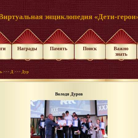
Виртуальная энциклопедия «Дети-герои
иги
Награды
Память
Поиск
Важно
знать
нь
Д
Дур
>>>
>>>
Володя Дуров