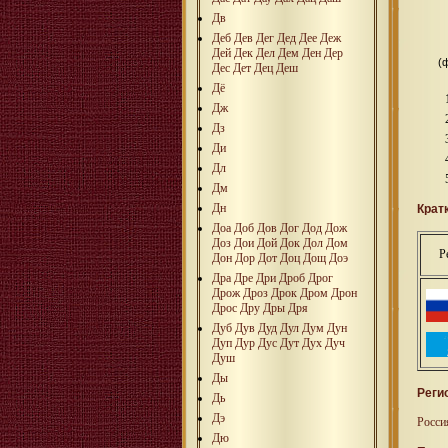
Дв
Деб
Дев
Дег
Дед
Дее
Деж
Дей
Дек
Дел
Дем
Ден
Дер
(
Дес
Дет
Дец
Деш
Дё
Дж
Дз
Ди
Дл
Дм
Дн
Крат
Доа
Доб
Дов
Дог
Дод
Дож
Доз
Дои
Дой
Док
Дол
Дом
Р
Дон
Дор
Дот
Доц
Дощ
Доэ
Дра
Дре
Дри
Дроб
Дрог
Дрож
Дроз
Дрок
Дром
Дрон
Дрос
Дру
Дры
Дря
Дуб
Дув
Дуд
Дул
Дум
Дун
Дуп
Дур
Дус
Дут
Дух
Дуч
Душ
Ды
Реги
Дь
Дэ
Росси
Дю