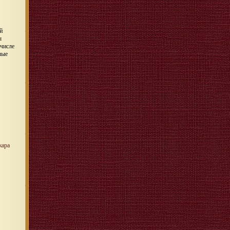
й
ы
 числе
лые
жара