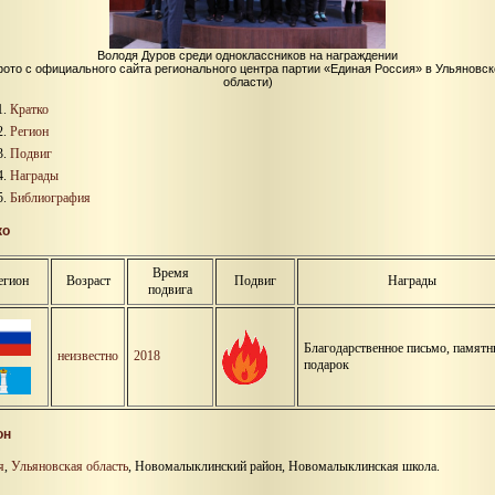
Володя Дуров среди одноклассников на награждении
фото с официального сайта регионального центра партии «Единая Россия» в Ульяновск
области)
Кратко
Регион
Подвиг
Награды
Библиография
ко
Время
егион
Возраст
Подвиг
Награды
подвига
Благодарственное письмо, памят
неизвестно
2018
подарок
он
я
,
Ульяновская область
, Новомалыклинский район, Новомалыклинская школа.