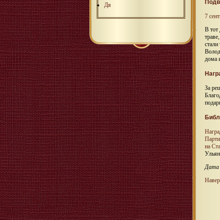
Подв
Дя
7 сен
В тот
траве
стали
Волод
дома 
Нагр
За ре
Благо
подар
Библ
Награ
Парти
на Ст
Ульяно
Дата 
Навер