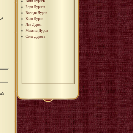
Витя Дурнев
Боря Дурнов
Володя Дуров
Коля Дуров
ой
Лев Дуров
Максим Дуров
Соня Дурова
ный