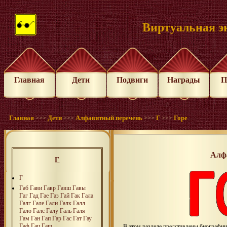
Виртуальная э
Главная
Дети
Подвиги
Награды
П
Главная
Дети
Алфавитный перечень
Г
Горе
>>>
>>>
>>>
>>>
Алф
Г
Г
Габ
Гави
Гавр
Гавш
Гавы
Гаг
Гад
Гае
Газ
Гай
Гак
Гала
Галг
Гале
Гали
Галк
Галл
Гало
Галс
Галу
Галь
Галя
Гам
Ган
Гап
Гар
Гас
Гат
Гау
Гаф
Гац
Гаш
В этом разделе представлены биографи