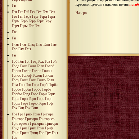
Красным цветом выделены имена
поги
Гв
Гев
Гег
Гей
Гек
Гел
Гем
Ген
Наверх
Гео
Геп
Гера
Герг
Герд
Герл
Герм
Геро
Герр
Герт
Геру
Герч
Геры
Гет
Гех
Гж
Ги
Глав
Глаг
Глад
Глаз
Глат
Гле
Гло
Глу
Глы
Гн
Гоб
Гов
Гог
Год
Гож
Гоз
Гой
Голд
Голе
Голи
Голк
Голоб
Голов
Голог
Голол
Голон
Голос
Голоф
Голоц
Голощ
Голу
Голы
Голь
Голю
Голя
Гом
Гон
Гоп
Гора
Горб
Горба
Горбе
Горби
Горбо
Горбу
Горбы
Горд
Горе
Гори
Горк
Горл
Горн
Горо
Горс
Горч
Горш
Горь
Горю
Горя
Гоф
Гох
Гоц
Гоч
Гош
Гра
Гре
Гриб
Грив
Григора
Григоре
Григоро
Григорьев
Григорьева
Григорья
Григоря
Грид
Гриз
Грил
Грин
Гриф
Гриц
Гриш
Грищ
Гро
Гру
Гры
Гря