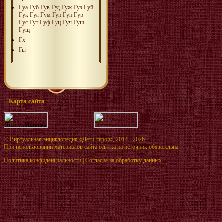
Гуа
Губ
Гув
Гуд
Гуж
Гуз
Гуй
Гук
Гул
Гум
Гун
Гуп
Гур
Гус
Гут
Гуф
Гуц
Гуч
Гуш
Гущ
Гх
Гы
Карта сайта
©
Виртуальная энциклопедия «Дети-герои»
, 2014 - 2026
При использовании материалов сайта ссылка на источник обязательна.
Политика конфиденциальности
|
Согласие на обработку данных