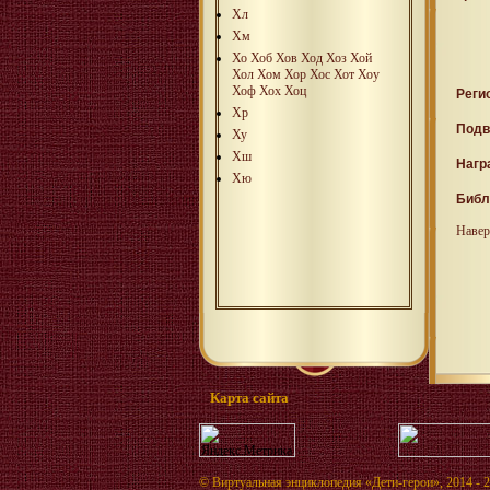
Хл
Хм
Хо
Хоб
Хов
Ход
Хоз
Хой
Хол
Хом
Хор
Хос
Хот
Хоу
Хоф
Хох
Хоц
Реги
Хр
Подв
Ху
Хш
Нагр
Хю
Библ
Навер
Карта сайта
©
Виртуальная энциклопедия «Дети-герои»
, 2014 - 