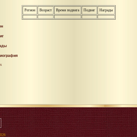
Регион
Возраст
Время подвига
Подвиг
Награды
он
иг
ады
иография
х
2026