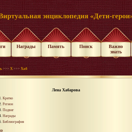
Виртуальная энциклопедия «Дети-герои
иги
Награды
Память
Поиск
Важно
знать
нь
Х
Хаб
>>>
>>>
Лена Хабарова
Кратко
Регион
Подвиг
Награды
Библиография
ко