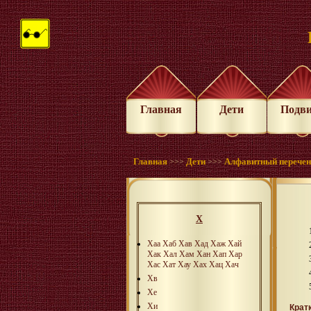
Главная
Дети
Подв
Главная
Дети
Алфавитный перече
>>>
>>>
Х
Хаа
Хаб
Хав
Хад
Хаж
Хай
Хак
Хал
Хам
Хан
Хап
Хар
Хас
Хат
Хау
Хах
Хац
Хач
Хв
Хе
Хи
Крат