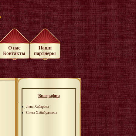
»
О нас
Наши
Контакты
партнёры
Биографии
Лена Хабарова
Света Хабибуллаева