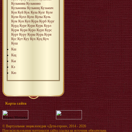
Кузьмина
Кузьмино
Кузьмины
Кузьмиц
Кузьмич
Куи
Куй
Кук
Кула
Кулг
Куле
Кули
Кулл
Куло
Кулы
Куль
Кум
Кун
Куп
Кура
Курб
Кург
Курд
Куре
Кури
Курк
Курл
Курм
Курн
Куро
Курп
Курc
Курт
Куру
Куры
Курь
Куря
Кус
Кут
Куу
Кух
Куц
Куч
Куш
Кш
Кщ
Кы
Кэ
Кю
Карта сайта
©
Виртуальная энциклопедия «Дети-герои»
, 2014 - 2026
При использовании материалов сайта ссылка на источник обязательна.