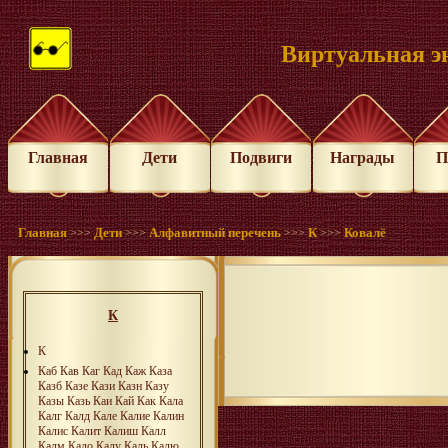
Виртуальная э
Главная
Дети
Подвиги
Награды
П
Главная
Дети
Алфавитный перечень
К
Ковалё
>>>
>>>
>>>
>>>
К
К
Каб
Кав
Каг
Кад
Каж
Каза
Казб
Казе
Кази
Казн
Казу
Казы
Казь
Каи
Кай
Как
Кала
Калг
Калд
Кале
Калие
Калин
Калис
Калит
Калиш
Калл
Калм
Кало
Калу
Каль
Калю