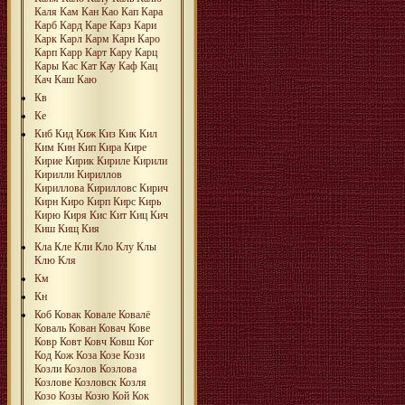
Каля
Кам
Кан
Као
Кап
Кара
Карб
Кард
Каре
Карз
Кари
Карк
Карл
Карм
Карн
Каро
Карп
Карр
Карт
Кару
Карц
Кары
Кас
Кат
Кау
Каф
Кац
Кач
Каш
Каю
Кв
Ке
Киб
Кид
Киж
Киз
Кик
Кил
Ким
Кин
Кип
Кира
Кире
Кирие
Кирик
Кириле
Кирили
Кирилли
Кириллов
Кириллова
Кирилловс
Кирич
Кирн
Киро
Кирп
Кирс
Кирь
Кирю
Киря
Кис
Кит
Киц
Кич
Киш
Кищ
Кия
Кла
Кле
Кли
Кло
Клу
Клы
Клю
Кля
Км
Кн
Коб
Ковак
Ковале
Ковалё
Коваль
Кован
Ковач
Кове
Ковр
Ковт
Ковч
Ковш
Ког
Код
Кож
Коза
Козе
Кози
Козли
Козлов
Козлова
Козлове
Козловск
Козля
Козо
Козы
Козю
Кой
Кок