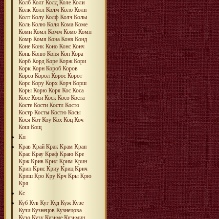
Колб
Колг
Колд
Коле
Коли
Колк
Колл
Колм
Коло
Колп
Колт
Колу
Колф
Колч
Колы
Коль
Колю
Коля
Кома
Коме
Коми
Комл
Комм
Комо
Комп
Комр
Комя
Кона
Конв
Конд
Коне
Конк
Коно
Конс
Конч
Конь
Коню
Коня
Коп
Кора
Корб
Корд
Коре
Корж
Кори
Корк
Корн
Короб
Коров
Короз
Корол
Корос
Корот
Корс
Кору
Корх
Корч
Корш
Коры
Корю
Коря
Кос
Коса
Косе
Коси
Коск
Косо
Коста
Косте
Кости
Костл
Косто
Костр
Косты
Костю
Косы
Кося
Кот
Коу
Кох
Коц
Коч
Кош
Кощ
Кп
Крав
Край
Крак
Крам
Крап
Крас
Крау
Краф
Краю
Кре
Крж
Крив
Крил
Крим
Крин
Крип
Крис
Криу
Криц
Крич
Криш
Кро
Кру
Крч
Кры
Крю
Кря
Кс
Куб
Кув
Куг
Куд
Куж
Кузе
Кузи
Кузнецов
Кузнецова
Кузо
Кузу
Кузьме
Кузьмин