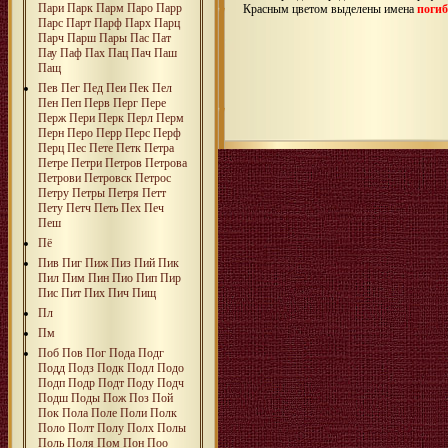
Пари
Парк
Парм
Паро
Парр
Красным цветом выделены имена
поги
Парc
Парт
Парф
Парх
Парц
Парч
Парш
Пары
Пас
Пат
Пау
Паф
Пах
Пац
Пач
Паш
Пащ
Пев
Пег
Пед
Пеи
Пек
Пел
Пен
Пеп
Перв
Перг
Пере
Перж
Пери
Перк
Перл
Перм
Перн
Перо
Перр
Перс
Перф
Перц
Пес
Пете
Петк
Петра
Петре
Петри
Петров
Петрова
Петрови
Петровск
Петрос
Петру
Петры
Петря
Петт
Пету
Петч
Петь
Пех
Печ
Пеш
Пё
Пив
Пиг
Пиж
Пиз
Пий
Пик
Пил
Пим
Пин
Пио
Пип
Пир
Пис
Пит
Пих
Пич
Пищ
Пл
Пм
Поб
Пов
Пог
Пода
Подг
Подд
Подз
Подк
Подл
Подо
Подп
Подр
Подт
Поду
Подч
Подш
Поды
Пож
Поз
Пой
Пок
Пола
Поле
Поли
Полк
Поло
Полт
Полу
Полх
Полы
Поль
Поля
Пом
Пон
Поо