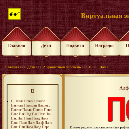
Виртуальная э
Главная
Дети
Подвиги
Награды
П
Главная
Дети
Алфавитный перечень
П
Попл
>>>
>>>
>>>
>>>
Алф
П
П
Павле
Павли
Павлов
Павлова
Павлови
Павловс
Павлог
Павлы
Павлю
Паво
Павс
Паг
Пад
Пае
Паж
Пай
Пак
Пал
Пана
Панд
Пани
Панк
Пано
Пант
Панф
Панч
Пань
Пап
Пара
Пард
Паре
В этом разделе представлены биографи