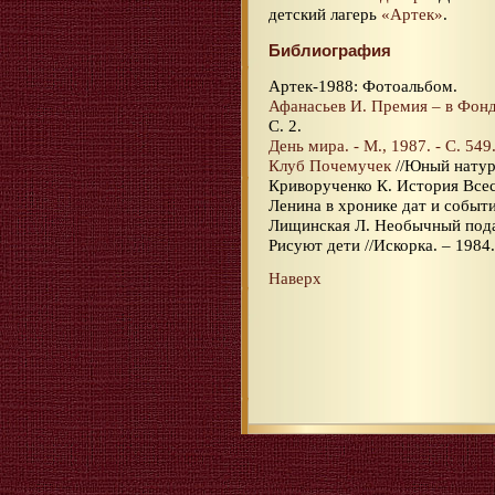
детский лагерь
«Артек»
.
Библиография
Артек-1988: Фотоальбом.
Афанасьев И. Премия – в Фон
С. 2.
День мира. - М., 1987. - С. 549
Клуб Почемучек
//Юный натура
Криворученко К. История Все
Ленина в хронике дат и событий.
Лищинская Л. Необычный подаро
Рисуют дети //Искорка. – 1984. 
Наверх