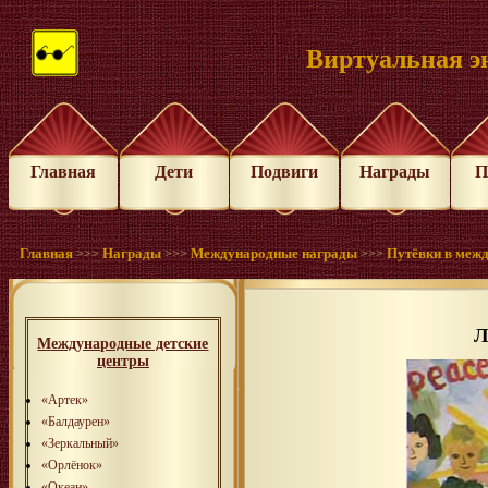
Виртуальная э
Главная
Дети
Подвиги
Награды
П
Главная
Награды
Международные награды
Путёвки в меж
>>>
>>>
>>>
Л
Международные детские
центры
«Артек»
«Балдаурен»
«Зеркальный»
«Орлёнок»
«Океан»