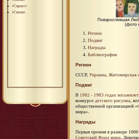
«Сириус»
«Смена»
Повзрослевшая Люб
(фото 
Регион
Подвиг
Награды
Библиография
Регион
СССР,
Украина
,
Житомирская 
Подвиг
В
1982 - 1983 годах
восьмилет
конкурсе
детского рисунка
, к
общественной организацией «Ф
мира».
Награды
Первая премия в размере 100
Советский Фонд мира
. Девочк