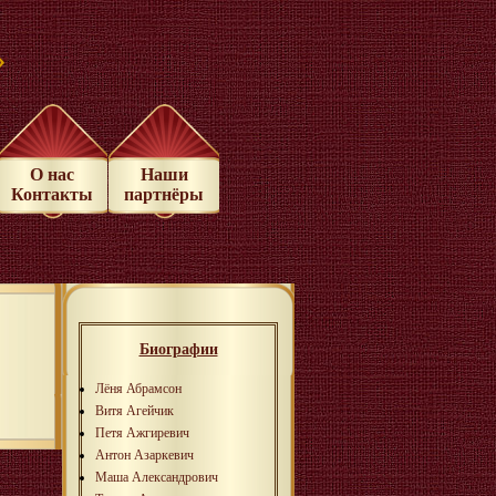
»
О нас
Наши
Контакты
партнёры
Биографии
Лёня Абрамсон
Витя Агейчик
Петя Ажгиревич
Антон Азаркевич
Маша Александрович