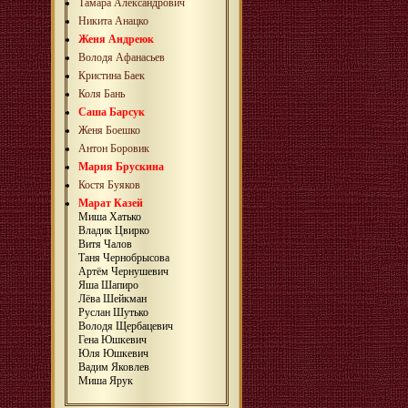
Тамара Александрович
Никита Анацко
Женя Андреюк
Володя Афанасьев
Кристина Баек
Коля Бань
Саша Барсук
Женя Боешко
Антон Боровик
Мария Брускина
Костя Буяков
Марат Казей
Миша Хатько
Владик Цвирко
Витя Чалов
Таня Чернобрысова
Артём Чернушевич
Яша Шапиро
Лёва Шейкман
Руслан Шутько
Володя Щербацевич
Гена Юшкевич
Юля Юшкевич
Вадим Яковлев
Миша Ярук