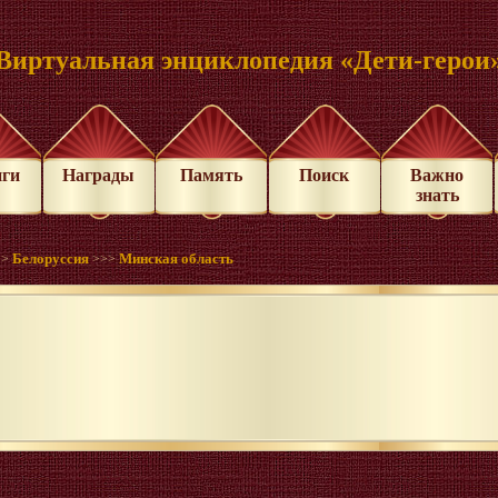
Виртуальная энциклопедия «Дети-герои
иги
Награды
Память
Поиск
Важно
знать
Белоруссия
Минская область
>>
>>>