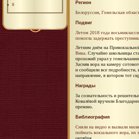
Регион
Я
Белоруссия
,
Гомельская облас
Подвиг
Летом 2018 года
восьмикласс
помогла задержать преступник
Летним днём на Привокзальной
Вика
. Случайно школьницы ст
прохожий украл у гомельчанин
Засняв вора на камеру сотово
и сообщили все подробности, 
направление, в котором тот ск
Награды
За сознательность и решитель
Ковалёвой вручили Благодарно
премию.
Библиография
Сняли на видео и вызвали мил
поймать вокзального вора, их 
октября.