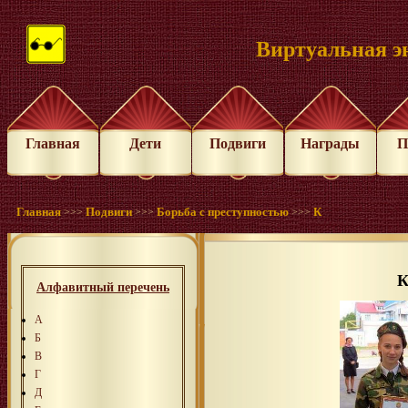
Виртуальная э
Главная
Дети
Подвиги
Награды
П
Главная
Подвиги
Борьба с преступностью
К
>>>
>>>
>>>
К
Алфавитный перечень
А
Б
В
Г
Д