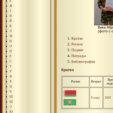
Е
Ж
З
И
Й
К
Вика Абр
Л
(фото с 
М
Кратко
Н
Регион
О
Подвиг
П
Награды
Р
Библиография
С
Т
Кратко
У
Ф
Вре
Х
Регион
Возраст
подв
Ц
Ч
Ш
8 класс
2018
Щ
Э
Ю