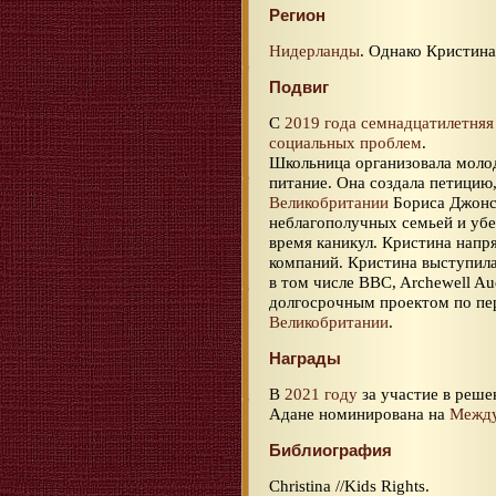
Регион
Нидерланды
. Однако Кристин
Подвиг
С
2019 года
семнадцатилетняя
социальных проблем
.
Школьница организовала молод
питание. Она создала петици
Великобритании
Бориса Джонсо
неблагополучных семьей и убе
время каникул. Кристина напр
компаний. Кристина выступила
в том числе BBC, Archewell Au
долгосрочным проектом по пер
Великобритании
.
Награды
В
2021 году
за участие в реше
Адане номинирована на
Между
Библиография
Christina //Kids Rights.