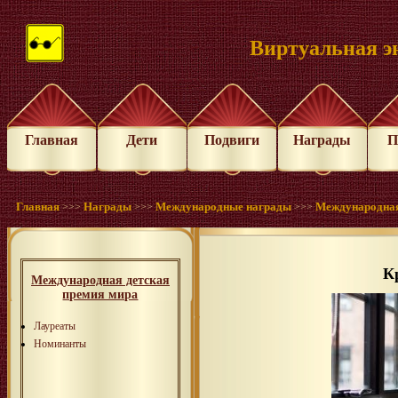
Виртуальная э
Главная
Дети
Подвиги
Награды
П
Главная
Награды
Международные награды
Международная
>>>
>>>
>>>
К
Международная детская
премия мира
Лауреаты
Номинанты