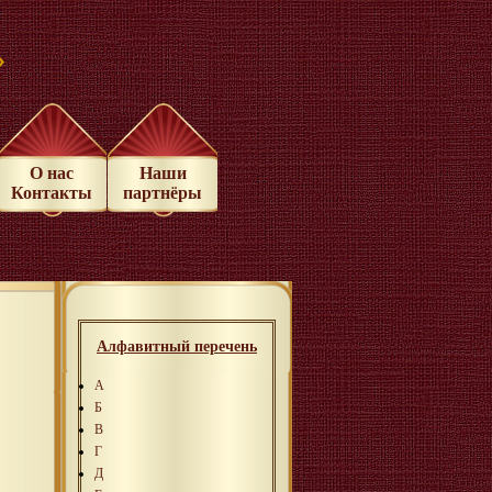
»
О нас
Наши
Контакты
партнёры
Алфавитный перечень
А
Б
В
Г
Д