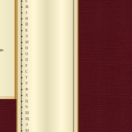
Е
Ж
З
И
Й
К
Л
М
Н
ды.
О
П
Р
С
Т
У
Ф
Х
Ц
Ч
Ш
Щ
Э
Ю