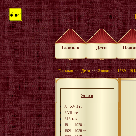
Главная
Дети
Подв
Главная
Дети
Эпохи
1939 - 1945
>>>
>>>
>>>
Эпохи
X - XVII вв.
XVIII век
XIX век
1914 - 1920 гг.
1921 - 1938 гг.