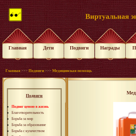
Виртуальная э
Главная
Дети
Подвиги
Награды
П
Главная
Подвиги
Медицинская помощь
>>>
>>>
Мед
Подвиги
Подвиг ценою в жизнь
Благотворительность
Борьба за мир
Борьба за образование
Борьба с кулачеством