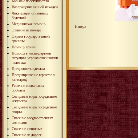
Борьба с преступностью
Возвращение ценной находки
Ликвидация стихийных
бедствий
Медицинская помощь
Наверх
Отличие на пожаре
Охрана государственной
границы
Помощь армии
Помощь в нестандартной
ситуации, угрожающей жизни
человека
Преданность идеалам
Предотвращение терактов и
катастроф
Решение социальных
проблем
Созидание мира посредством
искусства
Созидание мира посредством
спорта
Спасение государственных
символов
Спасение животных
Спасение на дороге