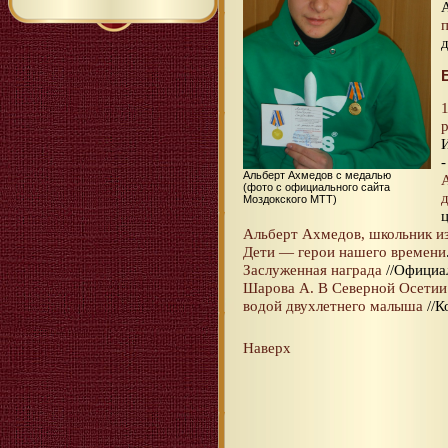
-
Альберт Ахмедов с медалью
(фото с официального сайта
Моздокского МТТ)
ц
Альберт Ахмедов, школьник из
Дети — герои нашего времени
Заслуженная награда
//Официа
Шарова А. В Северной Осетии
водой двухлетнего малыша
//К
Наверх