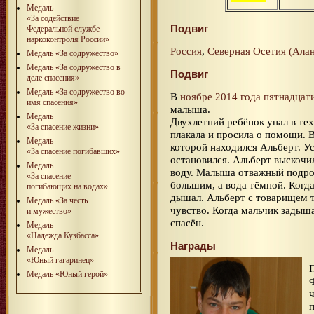
Медаль
«За содействие
Подвиг
Федеральной службе
наркоконтроля России»
Россия
,
Северная Осетия (Ала
Медаль «За содружество»
Медаль «За содружество в
Подвиг
деле спасения»
Медаль «За содружество во
В
ноябре 2014 года
пятнадцат
имя спасения»
малыша.
Медаль
Двухлетний ребёнок упал в те
«За спасение жизни»
плакала и просила о помощи. 
Медаль
которой находился Альберт. У
«За спасение погибавших»
остановился. Альберт выскочи
Медаль
воду. Малыша отважный подрос
«За спасение
большим, а вода тёмной. Когда
погибающих на водах»
дышал. Альберт с товарищем т
Медаль «За честь
чувство. Когда мальчик задыш
и мужество»
спасён.
Медаль
«Надежда Кузбасса»
Награды
Медаль
«Юный гагаринец»
Медаль «Юный герой»