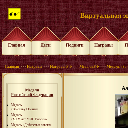
Виртуальная э
Главная
Дети
Подвиги
Награды
П
Главная
Награды
Награды РФ
Медали РФ
Медаль «За 
>>>
>>>
>>>
>>>
Ал
Медали
Российской Федерации
Медаль
«Во славу Осетии»
Медаль
«XXV лет МЧС России»
Медаль «Доблесть и отвага»