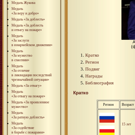
Медаль Жукова
Медаль
«За веру и добро»
Медаль «За доблесть»
Медаль «За доблесть
и отвагу на пожаре»
Медаль
«За заслуги
в юнармейском движении»
(
Медаль
Кратко
«За мужество
в спасении»
Регион
Медаль
Подвиг
«За отличие
в ликвидации последствий
Награды
чрезвычайной ситуации»
Библиография
Медаль «За отвагу»
Медаль
Кратко
«За отвагу на пожаре»
Медаль «За проявленное
Регион
Возраст
мужество»
Медаль
«За ратную доблесть»
Медаль
15 лет
«За содействие
в борьбе с пожарами»