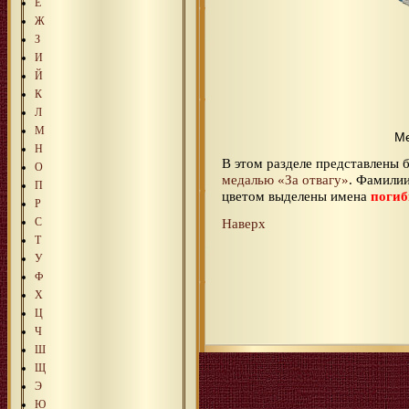
Е
Ж
З
И
Й
К
Л
М
Ме
Н
В этом разделе представлены
О
медалью «За отвагу»
. Фамилии
П
цветом выделены имена
поги
Р
Наверх
С
Т
У
Ф
Х
Ц
Ч
Ш
Щ
Э
Ю