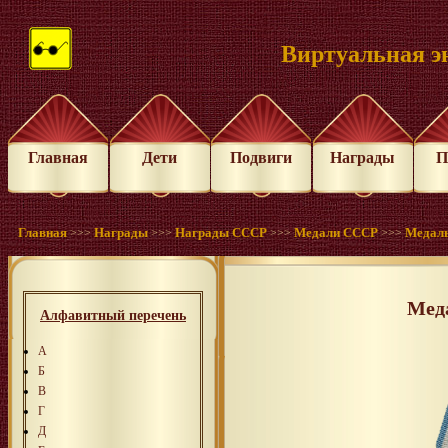
Виртуальная э
Главная
Дети
Подвиги
Награды
П
Главная
Награды
Награды СССР
Медали СССР
Медаль
>>>
>>>
>>>
>>>
Меда
Алфавитный перечень
А
Б
В
Г
Д