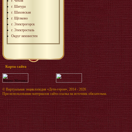
г. Чехов
г. Шатура
г. Шаховская
г. Щёлково
г. Электрогорск
г. Электросталь
Округ неизвестен
Карта сайта
©
Виртуальная энциклопедия «Дети-герои»
, 2014 - 2026
При использовании материалов сайта ссылка на источник обязательна.