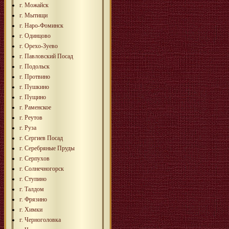
г. Можайск
г. Мытищи
г. Наро-Фоминск
г. Одинцово
г. Орехо-Зуево
г. Павловский Посад
г. Подольск
г. Протвино
г. Пушкино
г. Пущино
г. Раменское
г. Реутов
г. Руза
г. Сергиев Посад
г. Серебряные Пруды
г. Серпухов
г. Солнечногорск
г. Ступино
г. Талдом
г. Фрязино
г. Химки
г. Черноголовка