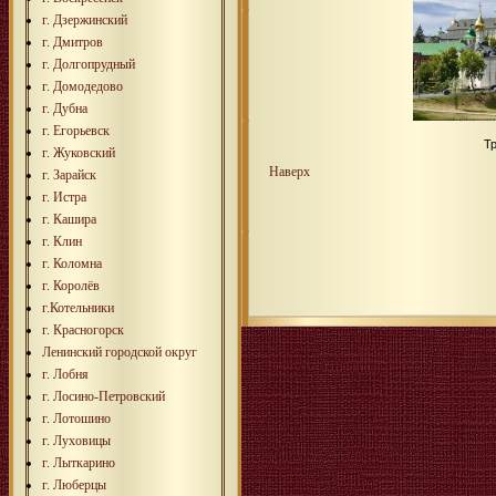
г. Дзержинский
г. Дмитров
г. Долгопрудный
г. Домодедово
г. Дубна
г. Егорьевск
Т
г. Жуковский
Наверх
г. Зарайск
г. Истра
г. Кашира
г. Клин
г. Коломна
г. Королёв
г.Котельники
г. Красногорск
Ленинский городской округ
г. Лобня
г. Лосино-Петровский
г. Лотошино
г. Луховицы
г. Лыткарино
г. Люберцы