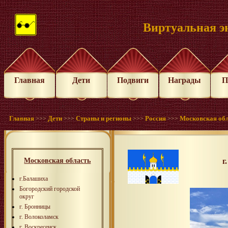
Виртуальная э
Главная
Дети
Подвиги
Награды
П
Главная
Дети
Страны и регионы
Россия
Московская об
>>>
>>>
>>>
>>>
Московская область
г
г.Балашиха
Богородский городской
округ
г. Бронницы
г. Волоколамск
г. Воскресенск