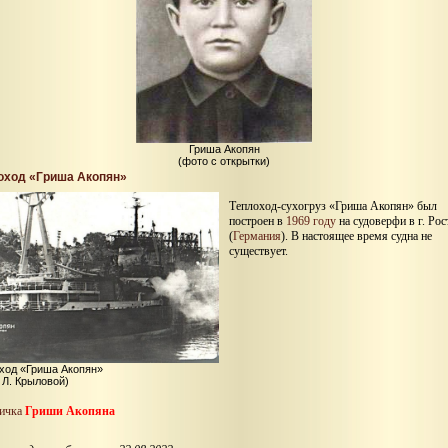
Гриша Акопян
(фото с открытки)
оход «Гриша Акопян»
Теплоход-сухогруз «Гриша Акопян» был
построен в
1969 году
на судоверфи в г. Рос
(
Германия
). В настоящее время судна не
существует.
ход «Гриша Акопян»
 Л. Крыловой)
ничка
Гриши Акопяна