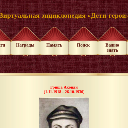
Виртуальная энциклопедия «Дети-герои
иги
Награды
Память
Поиск
Важно
знать
Гриша Акопян
(1.11.1918 - 26.10.1930)