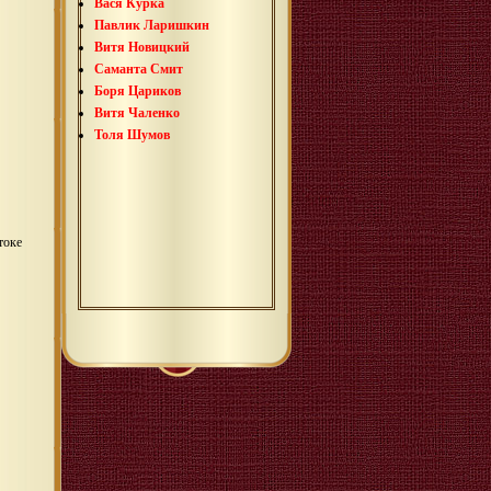
Вася Курка
Павлик Ларишкин
Витя Новицкий
Саманта Смит
Боря Цариков
Витя Чаленко
Толя Шумов
токе