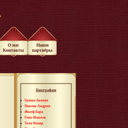
»
О нас
Наши
Контакты
партнёры
Биографии
Гриша Акопян
Павлик Андреев
Жозеф Бара
Геня Игнатов
Толя Комар