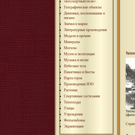
«Бессмертный полк»
Географические объекты
Дневники, воспоминания и
письма
Значки и марки
Литературные произведения
Медали и премии
Минералы
Могилы
Тепл
Музеи и экспозиции
Музыка и песни
Небесные тела
Памятники и бюсты
Парта героя
Произведения ИЗО
Растения
Спортивные состязания
Теплоходы
Улицы
Тепло
Учреждения
(фото
Фотоальбомы
Стра
Экранизации