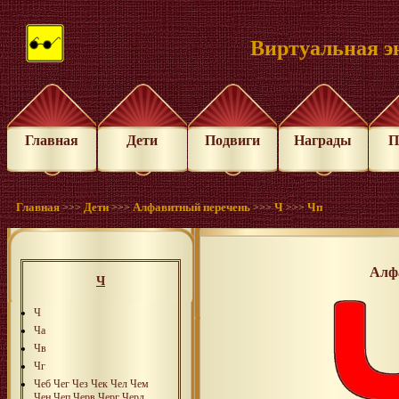
Виртуальная э
Главная
Дети
Подвиги
Награды
П
Главная
Дети
Алфавитный перечень
Ч
Чп
>>>
>>>
>>>
>>>
Алф
Ч
Ч
Ча
Чв
Чг
Чeб
Чeг
Чeз
Чeк
Чeл
Чeм
Чeн
Чeп
Чeрв
Чeрг
Чeрд