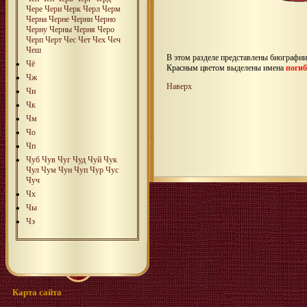
Чeре
Чeри
Чeрк
Чeрл
Чeрм
Чeрна
Чeрне
Чeрни
Чeрно
Чeрну
Чeрны
Чeрня
Чeро
Чeрп
Чeрт
Чeс
Чeт
Чeх
Чeч
Чeш
В этом разделе представлены биографи
Чё
Красным цветом выделены имена
поги
Чж
Наверх
Чи
Чк
Чм
Чо
Чп
Чуб
Чув
Чуг
Чуд
Чуй
Чук
Чул
Чум
Чун
Чуп
Чур
Чус
Чуч
Чх
Чы
Чэ
Карта сайта