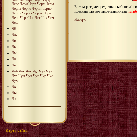
Чeре
Чeри
Чeрк
Чeрл
Чeрм
В этом разделе представлены биографи
Чeрна
Чeрне
Чeрни
Чeрно
Красным цветом выделены имена
поги
Чeрну
Чeрны
Чeрня
Чeро
Чeрп
Чeрт
Чeс
Чeт
Чeх
Чeч
Наверх
Чeш
Чё
Чж
Чи
Чк
Чм
Чо
Чп
Чуб
Чув
Чуг
Чуд
Чуй
Чук
Чул
Чум
Чун
Чуп
Чур
Чус
Чуч
Чх
Чы
Чэ
Карта сайта