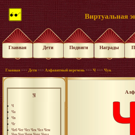
Виртуальная э
Главная
Дети
Подвиги
Награды
П
Главная
Дети
Алфавитный перечень
Ч
Чук
>>>
>>>
>>>
>>>
Алф
Ч
Ч
Ча
Чв
Чг
Чeб
Чeг
Чeз
Чeк
Чeл
Чeм
Чeн
Чeп
Чeрв
Чeрг
Чeрд