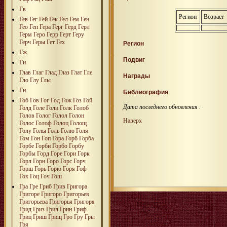
Гв
Регион
Возраст
Гев
Гег
Гей
Гек
Гел
Гем
Ген
Гео
Геп
Гера
Герг
Герд
Герл
Герм
Геро
Герр
Герт
Геру
Герч
Геры
Гет
Гех
Регион
Гж
Подвиг
Ги
Глав
Глаг
Глад
Глаз
Глат
Гле
Награды
Гло
Глу
Глы
Гн
Библиография
Гоб
Гов
Гог
Год
Гож
Гоз
Гой
Дата последнего обновления
.
Голд
Голе
Голи
Голк
Голоб
Голов
Голог
Голол
Голон
Наверх
Голос
Голоф
Голоц
Голощ
Голу
Голы
Голь
Голю
Голя
Гом
Гон
Гоп
Гора
Горб
Горба
Горбе
Горби
Горбо
Горбу
Горбы
Горд
Горе
Гори
Горк
Горл
Горн
Горо
Горс
Горч
Горш
Горь
Горю
Горя
Гоф
Гох
Гоц
Гоч
Гош
Гра
Гре
Гриб
Грив
Григора
Григоре
Григоро
Григорьев
Григорьева
Григорья
Григоря
Грид
Гриз
Грил
Грин
Гриф
Гриц
Гриш
Грищ
Гро
Гру
Гры
Гря