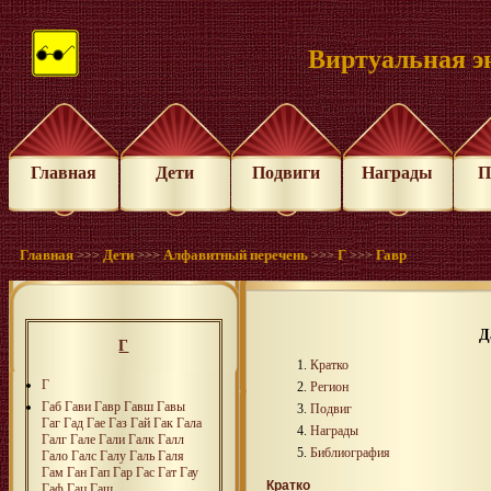
Виртуальная э
Главная
Дети
Подвиги
Награды
П
Главная
Дети
Алфавитный перечень
Г
Гавр
>>>
>>>
>>>
>>>
Д
Г
Кратко
Г
Регион
Габ
Гави
Гавр
Гавш
Гавы
Подвиг
Гаг
Гад
Гае
Газ
Гай
Гак
Гала
Награды
Галг
Гале
Гали
Галк
Галл
Библиография
Гало
Галс
Галу
Галь
Галя
Гам
Ган
Гап
Гар
Гас
Гат
Гау
Кратко
Гаф
Гац
Гаш