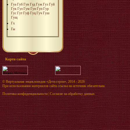
Гуа
Губ
Гув
Гуд
Гуж
Гуз
Гуй
Гук
Гул
Гум
Гун
Гуп
Гур
Гус
Гут
Гуф
Гуц
Гуч
Гуш
Гущ
Гх
Гы
Карта сайта
©
Виртуальная энциклопедия «Дети-герои»
, 2014 - 2026
При использовании материалов сайта ссылка на источник обязательна.
Политика конфиденциальности
|
Согласие на обработку данных