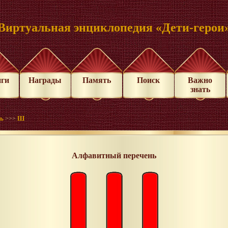
Виртуальная энциклопедия «Дети-герои
иги
Награды
Память
Поиск
Важно
знать
нь
Ш
>>>
Алфавитный перечень