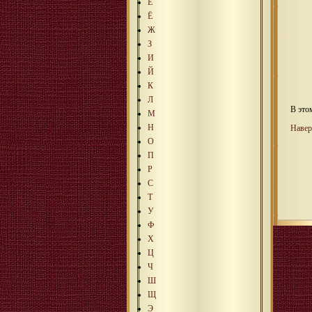
Е
Ё
Ж
З
И
Й
К
Л
В это
М
Н
Навер
О
П
Р
С
Т
У
Ф
Х
Ц
Ч
Ш
Щ
Э