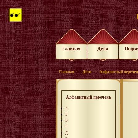
Главная
Дети
Подв
Главная
Дети
Алфавитный перече
>>>
>>>
Алфавитный перечень
А
Б
В
Г
Д