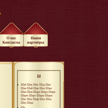
»
О нас
Наши
Контакты
партнёры
Ш
Шаб
Шав
Шаг
Шад
Шае
Шаи
Шай
Шак
Шал
Шам
Шан
Шап
Шара
Шари
Шарк
Шарм
Шаро
Шарш
Шары
Шас
Шат
Шаф
Шах
Шац
Шач
Шаш
Шв