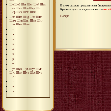
Ше
Шеб
Шев
Шег
Шей
Шел
В этом разделе представлены биографи
Шем
Шен
Шеп
Шер
Шес
Красным цветом выделены имена
поги
Шеф
Шех
Шеш
Шея
Наверх
Шиб
Шив
Шид
Шик
Шил
Шим
Шин
Шип
Шир
Шит
Ших
Шич
Шиш
Шк
Шл
Шм
Шн
Шо
Шп
Шр
Шт
Шуа
Шуб
Шув
Шуг
Шук
Шул
Шум
Шур
Шус
Шут
Шуш
Шх
Шы
Шэ