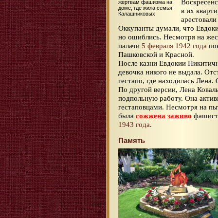
Воскресенс
жертвам фашизма на
доме, где жила семья
в их кварт
Калашниковых
арестовали
Оккупанты думали, что Евдок
но ошиблись. Несмотря на жес
палачи
5 февраля 1942 года
пов
Пашковской и Красной.
После казни Евдокии Никитичн
девочка никого не выдала. От
гестапо, где находилась Лена.
По другой версии, Лена Коваль
подпольную работу. Она актив
гестаповцами. Несмотря на пы
была
сожжена заживо
фашиста
1943 года
.
Память