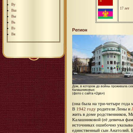
Ву
17 лет
Вш
Вы
Вь
Вэ
Регион
Вя
Дом, в котором до войны проживала се
Калашниковых
(фото с сайта «2gis»)
(она была на три-четыре года
В
1942 году
родители Лены и
жить в доме родственников, 
Калашниковой (её девичья фам
источниках ошибочно указывае
единственный сын Анатолий. Б