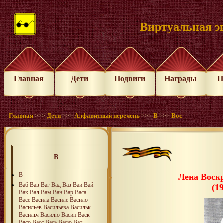
Виртуальная э
Главная
Дети
Подвиги
Награды
П
Главная
Дети
Алфавитный перечень
В
Вос
>>>
>>>
>>>
>>>
В
В
Лена Воск
Ваб
Вав
Ваг
Вад
Ваз
Ваи
Вай
(1
Вак
Вал
Вам
Ван
Вар
Васа
Васе
Васила
Василе
Васило
Васильев
Васильева
Васильк
Васильч
Василю
Васин
Васк
Васо
Васс
Вась
Васю
Ват