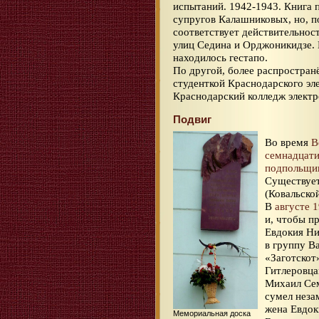
испытаний. 1942-1943. Книга 
супругов Калашниковых, но, по
соответствует действительност
улиц Седина и Орджоникидзе.
находилось гестапо.
По другой, более распростран
студенткой Краснодарского эл
Краснодарский колледж электр
Подвиг
Во время
В
семнадцати
подпольщи
Существует
(Ковальской
В
августе 
и, чтобы п
Евдокия Ни
в группу В
«Заготскот
Гитлеровца
Михаил Сем
сумел неза
жена Евдок
Мемориальная доска