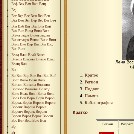
Ваф
Вах
Вач
Ваш
Ващ
Вд
Вег
Вед
Вее
Веж
Вей
Век
Вел
Вен
Веп
Вер
Вес
Вет
Веч
Виа
Виб
Виг
Вид
Виз
Вий
Вик
Вил
Винд
Вини
Винн
Виноградов
Виноградова
Виноградск
Винок
Винс
Винт
Винц
Вио
Вир
Вис
Вит
Вих
Вич
Виш
Влад
Влаи
Влай
Власе
Власов
Власова
Власю
Влаш
Лена Вос
Влащ
Вло
(
Вн
Кратко
Во
Вов
Вод
Вое
Воз
Вои
Вой
Волг
Волж
Воли
Волк
Регион
Волков
Волкова
Волкови
Подвиг
Волковс
Волковы
Волкод
Воло
Волх
Волч
Волы
Воль
Память
Воля
Вон
Ворж
Ворн
Вороб
Библиография
Ворож
Ворон
Вороне
Ворони
Воронк
Вороно
Воронц
Воронч
Воронь
Вороня
Кратко
Вороп
Ворот
Ворох
Ворош
Вос
Вот
Вош
Вою
Воя
Регион
Возраст
Вр
Вт