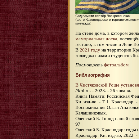
Сад памяти сестёр Воскресенских
(фото Краснодарского торгово-экономи
коллежда)
На стене дома, в котором жил
мемориальная доска
, посвящё
гестапо, в том числе и Лене В
В
2021 году
на территории Кра
колледжа силами студентов бы
Посмотреть
фотоальбом
Библиография
В Чистяковской Роще установ
//krd.ru. - 2023. - 26 января.
Книга Памяти: Российская Фед
Кн. изд-во. - Т. 1. Краснодар. -
Воспоминания Ольги Анатольев
Калашниковых.
Оленский Б. Город нашей славы
97.
Оленский Б. Краснодар: годы и
Краснодар: Кн. изд-во, 2022. - 