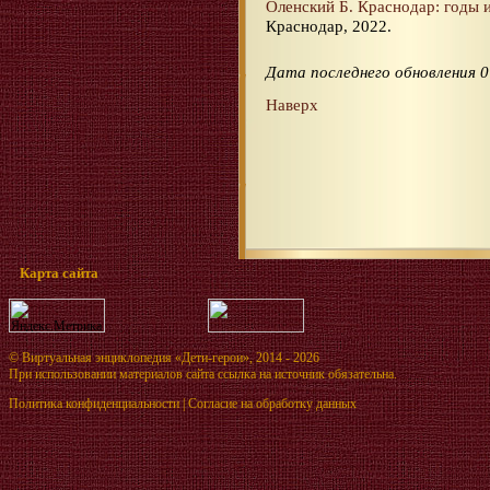
Оленский Б. Краснодар: годы 
Краснодар, 2022.
Дата последнего обновления 0
Наверх
Карта сайта
©
Виртуальная энциклопедия «Дети-герои»
, 2014 - 2026
При использовании материалов сайта ссылка на источник обязательна.
Политика конфиденциальности
|
Согласие на обработку данных