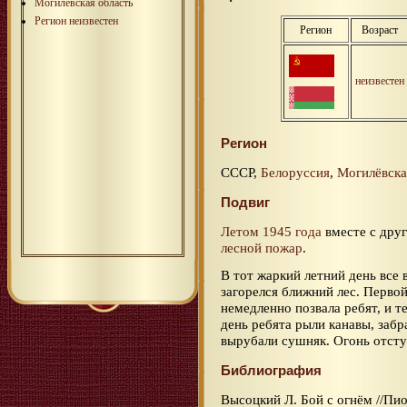
Могилёвская область
Регион неизвестен
Регион
Возраст
неизвестен
Регион
СССР,
Белоруссия
,
Могилёвска
Подвиг
Летом 1945 года
вместе с дру
лесной пожар
.
В тот жаркий летний день все 
загорелся ближний лес. Перво
немедленно позвала ребят, и те
день ребята рыли канавы, забр
вырубали сушняк. Огонь отступ
Библиография
Высоцкий Л. Бой с огнём //Пион