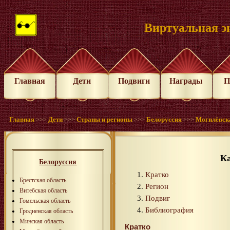
Виртуальная э
Главная
Дети
Подвиги
Награды
П
Главная
Дети
Страны и регионы
Белоруссия
Могилёвск
>>>
>>>
>>>
>>>
К
Белоруссия
Кратко
Брестская область
Регион
Витебская область
Подвиг
Гомельская область
Библиография
Гродненская область
Минская область
Кратко