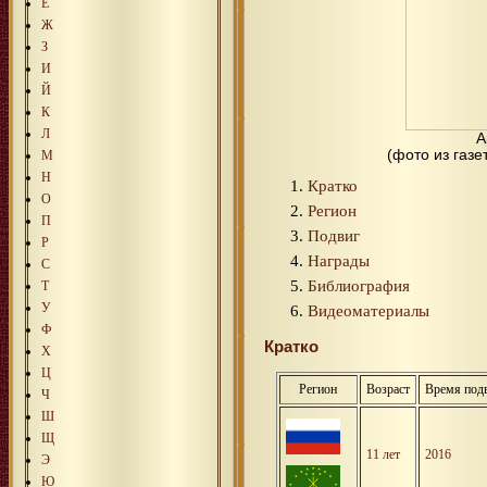
Е
Ж
З
И
Й
К
Л
А
(фото из газ
М
Н
Кратко
О
Регион
П
Подвиг
Р
Награды
С
Библиография
Т
У
Видеоматериалы
Ф
Кратко
Х
Ц
Регион
Возраст
Время под
Ч
Ш
Щ
11 лет
2016
Э
Ю