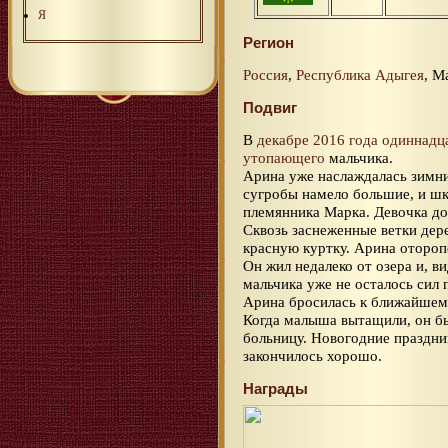
Я
Регион
Россия
,
Республика Адыгея
, М
Подвиг
В
декабре 2016 года
одиннадц
утопающего
мальчика.
Арина уже наслаждалась зимни
сугробы намело большие, и шк
племянника Марка. Девочка до
Сквозь заснеженные ветки дере
красную куртку. Арина отороп
Он жил недалеко от озера и, в
мальчика уже не осталось сил 
Арина бросилась к ближайшему
Когда малыша вытащили, он бы
больницу. Новогодние праздник
закончилось хорошо.
Награды