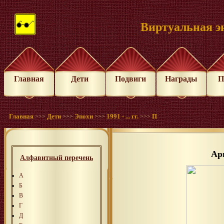
Виртуальная э
Главная
Дети
Подвиги
Награды
П
Главная
Дети
Эпохи
1991 - ... гг.
П
>>>
>>>
>>>
>>>
Ар
Алфавитный перечень
А
Б
В
Г
Д