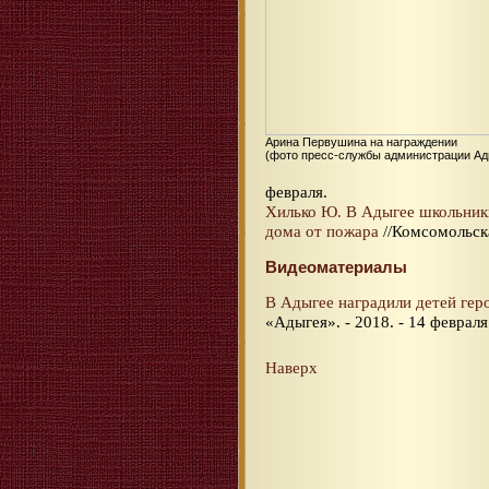
Арина Первушина на награждении
(фото пресс-службы администрации Ад
февраля.
Хилько Ю. В Адыгее школьник
дома от пожара
//Комсомольска
Видеоматериалы
В Адыгее наградили детей гер
«Адыгея». - 2018. - 14 февраля
Наверх