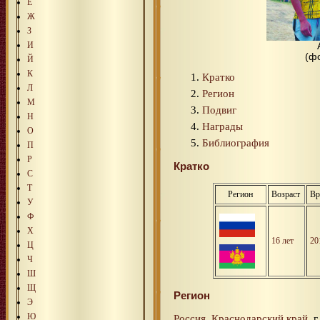
Е
Ж
З
И
(ф
Й
К
Кратко
Л
Регион
М
Подвиг
Н
Награды
О
Библиография
П
Р
Кратко
С
Т
Регион
Возраст
Вр
У
Ф
Х
16 лет
20
Ц
Ч
Ш
Щ
Регион
Э
Ю
Россия
,
Краснодарский край
, г