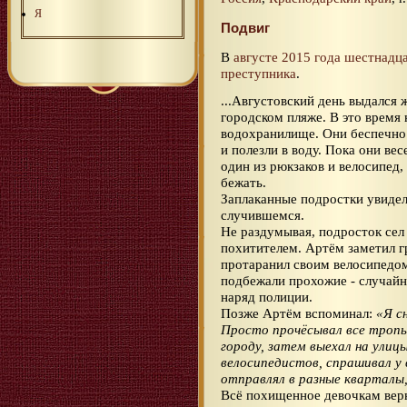
Я
Подвиг
В
августе 2015 года
шестнадц
преступника
.
...Августовский день выдался
городском пляже. В это время 
водохранилище. Они беспечно 
и полезли в воду. Пока они ве
один из рюкзаков и велосипед,
бежать.
Заплаканные подростки увидел
случившемся.
Не раздумывая, подросток сел 
похитителем. Артём заметил гр
протаранил своим велосипедом
подбежали прохожие - случай
наряд полиции.
Позже Артём вспоминал:
«Я с
Просто прочёсывал все тропы
городу, затем выехал на улиц
велосипедистов, спрашивал у 
отправлял в разные кварталы
Всё похищенное девочкам верн