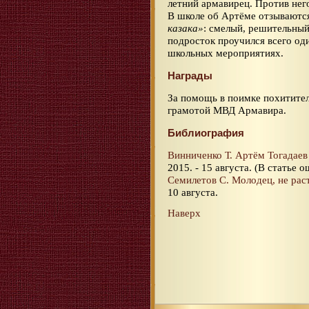
летний армавирец. Против него
В школе об Артёме отзываютс
казака»
: смелый, решительный
подросток проучился всего оди
школьных мероприятиях.
Награды
За помощь в поимке похитите
грамотой МВД Армавира.
Библиография
Винниченко Т. Артём Тогадае
2015. - 15 августа. (В статье
Семилетов С. Молодец, не рас
10 августа.
Наверх