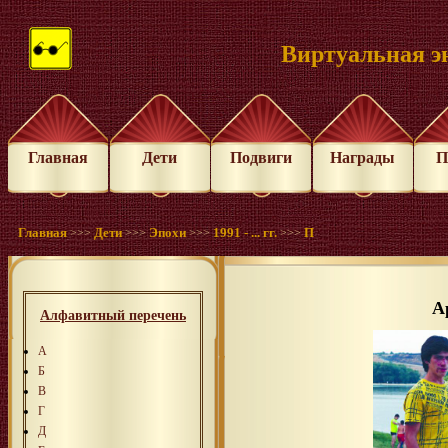
Виртуальная э
Главная
Дети
Подвиги
Награды
П
Главная
Дети
Эпохи
1991 - ... гг.
П
>>>
>>>
>>>
>>>
А
Алфавитный перечень
А
Б
В
Г
Д