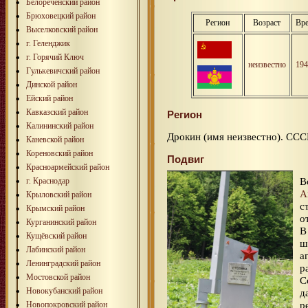
Белореченский район
Брюховецкий район
Регион
Возраст
Вре
Выселковский район
г. Геленджик
г. Горячий Ключ
неизвестно
194
Гулькевичский район
Динской район
Ейский район
Кавказский район
Регион
Калининский район
Дрокин (имя неизвестно). ССС
Каневской район
Кореновский район
Подвиг
Красноармейский район
В
г. Краснодар
А
Крыловский район
с
Крымский район
о
Курганинский район
В
Кущёвский район
ш
Лабинский район
а
Ленинградский район
р
Мостовской район
С
Новокубанский район
д
р
Новопокровский район