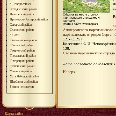
п
г. Новороссийск
с
Отрадненский район
Павловский район
Обелиск на месте стоянки
Б
партизанского отряда им. Н.
Приморско-Ахтарский район
Гастелло
(фото с сайта "Wikimapia")
Северский район
Д
Апшеронского партизанского 
Славянский район
партизанских отрядов Сергея 
г. Сочи
12. - С. 257.
Староминской район
Колесников Ф.И. Непокорённая 
Тбилисcкий район
138.
Темрюкский район
Стоянка партизанского отряда 
Тимашевский район
Тихорецкий район
Дата последнего обновления 1
Туапсинский район
Успенский район
Наверх
Усть-Лабинский район
Щербиновский район
Регион неизвестен
Карта сайта