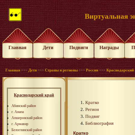
Виртуальная э
Главная
Дети
Подвиги
Награды
П
Главная
Дети
Страны и регионы
Россия
Краснодарский 
>>>
>>>
>>>
>>>
Краснодарский край
Кратко
Абинский район
Регион
г. Анапа
Подвиг
Апшеронский район
Библиография
г. Армавир
Белоглинский район
Кратко