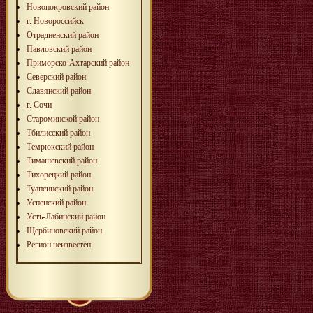
Новопокровский район
г. Новороссийск
Отрадненский район
Павловский район
Приморско-Ахтарский район
Северский район
Славянский район
г. Сочи
Староминской район
Тбилисский район
Темрюкский район
Тимашевский район
Тихорецкий район
Туапсинский район
Успенский район
Усть-Лабинский район
Щербиновский район
Регион неизвестен