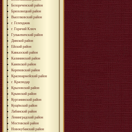
Белореченский район
Брюховецкий район
Выселковский район
г. Геленджик
г. Горячий Ключ
Гулькевичский район
Динской район
Ейский район
Кавказский район
Калининский район
Каневской район
Кореновский район
Красноармейский район
г. Краснодар
Крыловский район
Крымский район
Курганинский район
Кущёвский район
Лабинский район
Ленинградский район
Мостовской район
Новокубанский район