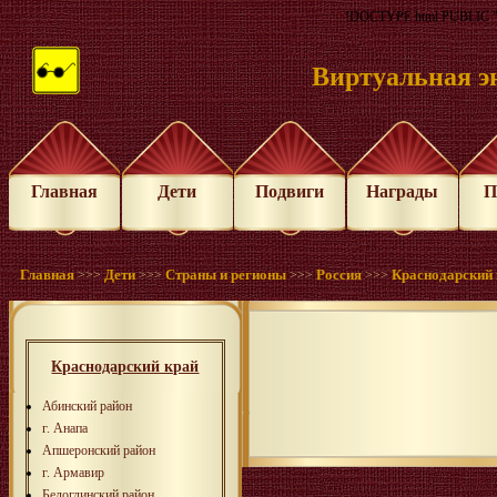
!DOCTYPE html PUBLIC "-
Виртуальная э
Главная
Дети
Подвиги
Награды
П
Главная
Дети
Страны и регионы
Россия
Краснодарский 
>>>
>>>
>>>
>>>
Краснодарский край
Абинский район
г. Анапа
Апшеронский район
г. Армавир
Белоглинский район