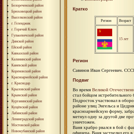
Белореченский район
Кратко
Брюховецкий район
Выселковский район
Регион
Возраст
г. Геленджик
г. Горячий Ключ
Гулькевичский район
15 лет
Динской район
Ейский район
Кавказский район
Калининский район
Регион
Каневской район
Савинов Иван Сергеевич. ССС
Кореновский район
Красноармейский район
Подвиг
г. Краснодар
Крыловский район
Во время
Великой Отечествен
стал бойцом истребительного 
Крымский район
Подросток участвовал в обор
Курганинский район
районе улиц Энгельса и Цедри
Кущёвский район
красноармейскую форму, забр
Лабинский район
метнул одну за другой две пр
Ленинградский район
уничтожен.
Мостовской район
Ваня храбро рвался в бой с фа
Новокубанский район
офицера, Ваня застрелил его в