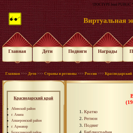
!DOCTYPE html PUBLIC "-
Виртуальная э
Главная
Дети
Подвиги
Награды
П
Главная
Дети
Страны и регионы
Россия
Краснодарский 
>>>
>>>
>>>
>>>
Краснодарский край
(19
Абинский район
Кратко
г. Анапа
Регион
Апшеронский район
Подвиг
г. Армавир
Библиография
Белоглинский район