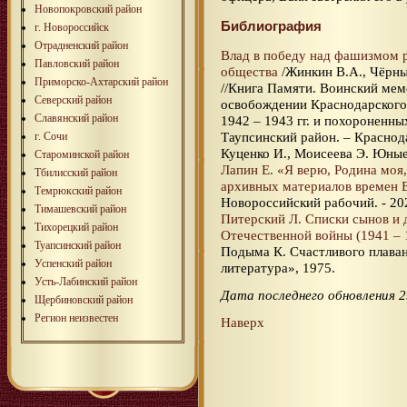
Новопокровский район
Библиография
г. Новороссийск
Отрадненский район
Влад в победу над фашизмом 
Павловский район
общества
/Жинкин В.А., Чёрный
Приморско-Ахтарский район
//Книга Памяти. Воинский мем
Северский район
освобождении Краснодарского 
Славянский район
1942 – 1943 гг. и похороненных
Таупсинский район. – Краснода
г. Сочи
Куценко И., Моисеева Э. Юные 
Староминской район
Лапин Е. «Я верю, Родина моя
Тбилисский район
архивных материалов времен 
Темрюкский район
Новороссийский рабочий. - 202
Тимашевский район
Питерский Л. Списки сынов и 
Тихорецкий район
Отечественной войны (1941 – 1
Туапсинский район
Подыма К. Счастливого плаван
Успенский район
литература», 1975.
Усть-Лабинский район
Дата последнего обновления 2
Щербиновский район
Регион неизвестен
Наверх