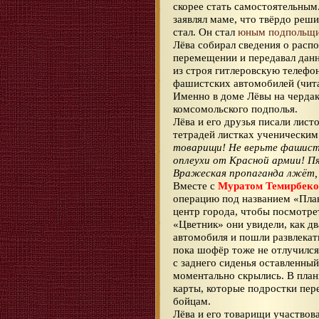
скорее стать самостоятельным
заявлял маме, что твёрдо реши
стал. Он стал
юным подпольщ
Лёва собирал сведения о расп
перемещении и передавал данн
из строя гитлеровскую телефо
фашистских автомобилей (чита
Именно в доме Лёвы на чердак
комсомольского подполья.
Лёва и его друзья писали лис
тетрадей листках ученически
товарищи! Не верьте фашист
оплеухи от Красной армии! П
Вражеская пропаганда лжёт, 
Вместе с
Муратом Темирбек
операцию под названием «План
центр города, чтобы посмотре
«Цветник» они увидели, как д
автомобиля и пошли развлекат
пока шофёр тоже не отлучился
с заднего сиденья оставленны
моментально скрылись. В план
карты, которые подростки пер
бойцам.
Лёва и его товарищи участвов