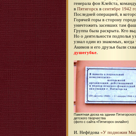
генерала фон Клейста, коман
в
Пятигорск
в
сентябре 1942 г
Последней операцией, в которо
Горячей горы в сторону городс
уничтожить засевших там фаш
Группа была раскрыта. Кто выд
Но о деятельности подполья у
узнал один из знакомых, когда
Акимов и его друзья были схв
душегубке
.
Памятная доска на здании Пятигорског
детского творчества
(фото с сайта «Пятигорск онлайн»)
И. Нефёдова
«У подножия Ма