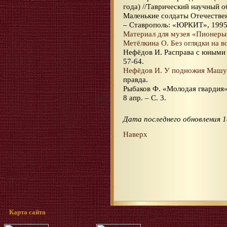
года) //Таврический научный о
Маленькие солдаты Отечественн
– Ставрополь: «ЮРКИТ», 1995.
Материал для музея «Пионеры
Метёлкина О. Без оглядки на в
Нефёдов И. Расправа с юными
57-64.
Нефёдов И. У подножия Машу
правда.
Рыбаков Ф. «Молодая гвардия» 
8 апр. – С. 3.
Дата последнего обновления 1
Наверх
Карта сайта