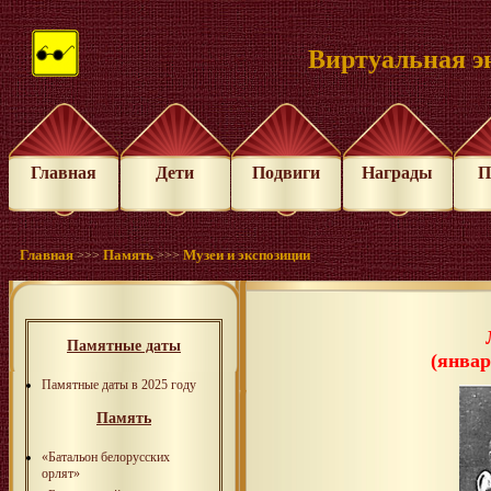
Виртуальная э
Главная
Дети
Подвиги
Награды
П
Главная
Память
Музеи и экспозиции
>>>
>>>
Памятные даты
(январ
Памятные даты в 2025 году
Память
«Батальон белорусских
орлят»