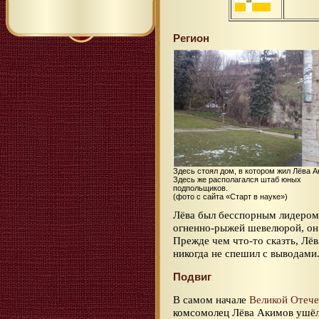
Регион
Здесь стоял дом, в котором жил Лёва А
Здесь же располагался штаб юных
подпольщиков.
(фото с сайта «Старт в науке»)
Лёва был бесспорным лидером 
огненно-рыжей шевелюрой, он 
Прежде чем что-то сказть, Лё
никогда не спешил с выводами
Подвиг
В самом начале
Великой Отече
комсомолец Лёва Акимов ушёл