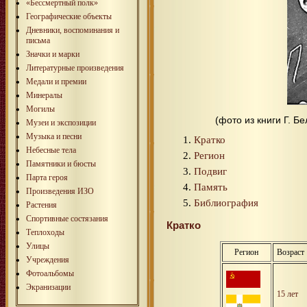
«Бессмертный полк»
Географические объекты
Дневники, воспоминания и
письма
Значки и марки
Литературные произведения
Медали и премии
Минералы
Могилы
(фото из книги Г. 
Музеи и экспозиции
Музыка и песни
Кратко
Небесные тела
Регион
Памятники и бюсты
Подвиг
Парта героя
Память
Произведения ИЗО
Библиография
Растения
Спортивные состязания
Кратко
Теплоходы
Улицы
Регион
Возраст
Учреждения
Фотоальбомы
Экранизации
15 лет