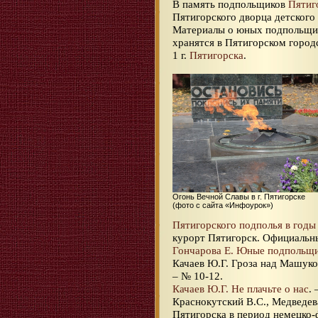
В память подпольщиков
Пятиг
Пятигорского дворца детского
Материалы о юных подпольщ
хранятся в Пятигорском город
1 г.
Пятигорска
.
Огонь Вечной Славы в г. Пятигорске
(фото с сайта «Инфоурок»)
Пятигорского подполья в годы
курорт Пятигорск. Официальный
Гончарова Е. Юные подпольщи
Качаев Ю.Г. Гроза над Машуко
– № 10-12.
Качаев Ю.Г. Не плачьте о нас
. 
Краснокутский В.С., Медведе
Пятигорска в период немецко-