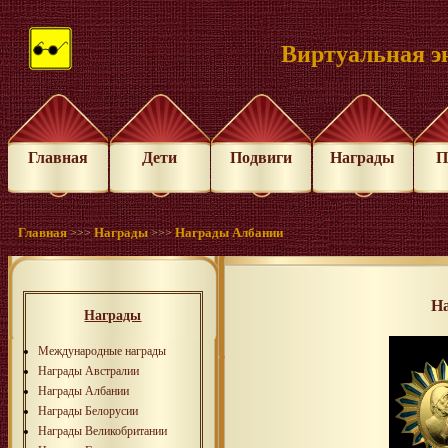
Виртуальная э
Главная
Дети
Подвиги
Награды
П
Главная
Награды
Награды Албании
>>>
>>>
Н
Награды
Международные награды
Награды Австралии
Награды Албании
Награды Белорусии
Награды Великобритании