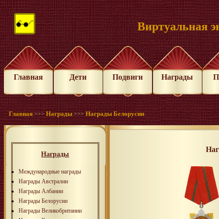
Виртуальная э
Главная
Дети
Подвиги
Награды
П
Главная
Награды
Награды Белорусии
>>>
>>>
Наг
Награды
Международные награды
Награды Австралии
Награды Албании
Награды Белорусии
Награды Великобритании