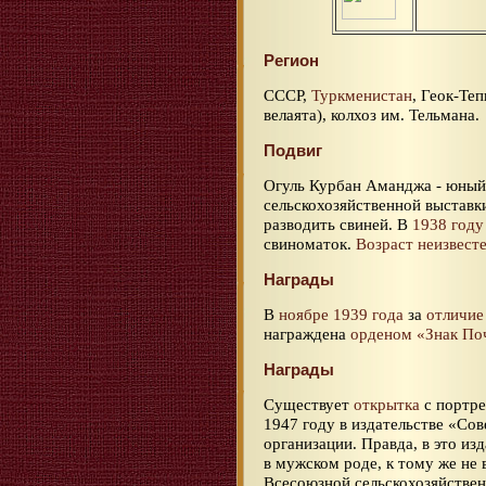
Регион
СССР,
Туркменистан
, Геок-Те
велаята), колхоз им. Тельмана.
Подвиг
Огуль Курбан Аманджа - юный
сельскохозяйственной выставки
разводить свиней. В
1938 году
свиноматок.
Возраст неизвест
Награды
В
ноябре 1939 года
за
отличие
награждена
орденом «Знак По
Награды
Существует
открытка
с портре
1947 году в издательстве «Со
организации. Правда, в это из
в мужском роде, к тому же не 
Всесоюзной сельскохозяйствен