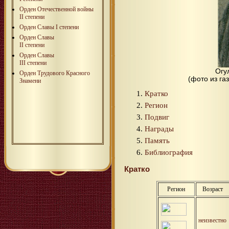
Орден Отечественной войны
II степени
Орден Славы I степени
Орден Славы
II степени
Орден Славы
III степени
Огу
Орден Трудового Красного
(фото из га
Знамени
Кратко
Регион
Подвиг
Награды
Память
Библиография
Кратко
Регион
Возраст
неизвестно