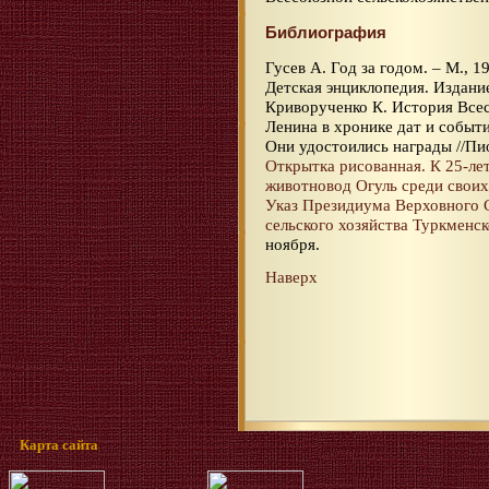
Библиография
Гусев А. Год за годом. – М., 19
Детская энциклопедия. Издание
Криворученко К. История Все
Ленина в хронике дат и событий
Они удостоились награды //Пио
Открытка рисованная. К 25-л
животновод Огуль среди свои
Указ Президиума Верховного 
сельского хозяйства Туркменс
ноября.
Наверх
Карта сайта