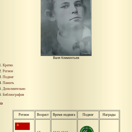
Валя Климентьев
Кратко
Регион
Подвиг
Память
Дополнительно
Библиография
ко
Регион
Возраст
Время подвига
Подвиг
Награды