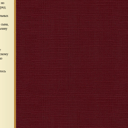
 но
ряд.
ельных
 сына,
алину
е
кскому
ко
лось