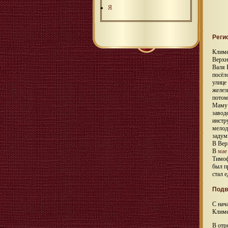
Я
Реги
Климе
Верхн
Валя 
посёл
улице
желез
потом
Маму 
завод
инстр
мелод
задум
В Вер
В
мае
Тимоф
был п
стал 
Подв
С нач
Климе
В отр