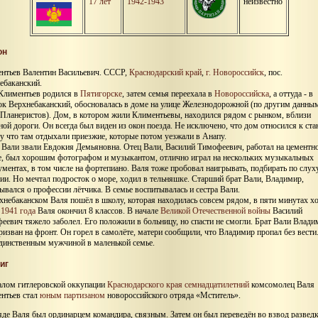
17 лет
1942-1943
неизвестно
он
нтьев Валентин Васильевич. СССР,
Краснодарский край
,
г. Новороссийск
, пос.
ебаканский.
Климентьев родился в
Пятигорске
, затем семья переехала в
Новороссийска
, а оттуда - в
ок Верхнебаканский, обосновалась в доме на улице Железнодорожной (по другим данным
 Планеристов). Дом, в котором жили Климентьевы, находился рядом с рынком, вблизи
ной дороги. Он всегда был виден из окон поезда. Не исключено, что дом относился к ста
у что там отдыхали приезжие, которые потом уезжали в Анапу.
Вали звали Евдокия Демьяновна. Отец Вали, Василий Тимофеевич, работал на цементн
е, был хорошим фотографом и музыкантом, отлично играл на нескольких музыкальных
ументах, в том числе на фортепиано. Валя тоже пробовал наигрывать, подбирать по слух
ии. Но мечтал подросток о море, ходил в тельняшке. Старший брат Вали, Владимир,
ывался о профессии лётчика. В семье воспитывалась и сестра Вали.
хнебаканском Валя пошёл в школу, которая находилась совсем рядом, в пяти минутах х
 1941 года
Валя окончил 8 классов. В начале
Великой Отечественной войны
Василий
еевич тяжело заболел. Его положили в больницу, но спасти не смогли. Брат Вали Влади
ризван на фронт. Он горел в самолёте, матери сообщили, что Владимир пропал без вести
единственным мужчиной в маленькой семье.
иг
алом гитлеровской оккупации
Краснодарского края
семнадцатилетний
комсомолец Валя
нтьев стал
юным партизаном
новороссийского отряда «Мститель».
яде Валя был ординарцем командира, связным. Затем он был переведён во взвод разведк