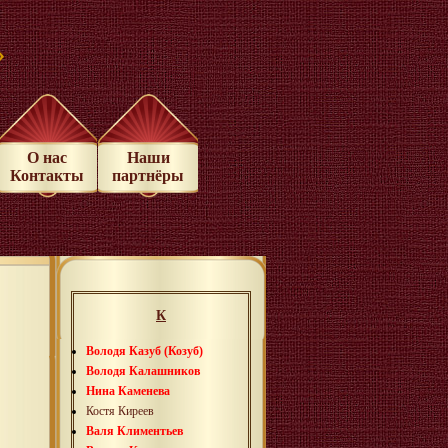
»
О нас
Наши
Контакты
партнёры
К
Володя Казуб (Козуб)
Володя Калашников
Нина Каменева
Костя Киреев
Валя Климентьев