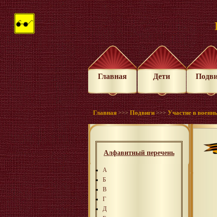
Главная
Дети
Подв
Главная
Подвиги
Участие в военн
>>>
>>>
Алфавитный перечень
А
Б
В
Г
Д