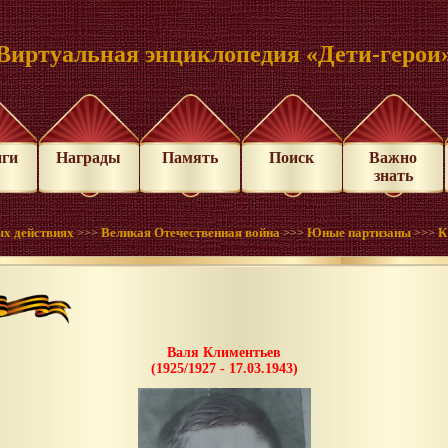
Виртуальная энциклопедия «Дети-герои
иги
Награды
Память
Поиск
Важно
знать
ых действиях
Великая Отечественная война
Юные партизаны
К
>>>
>>>
>>>
Валя Климентьев
(1925/1927 - 17.03.1943)