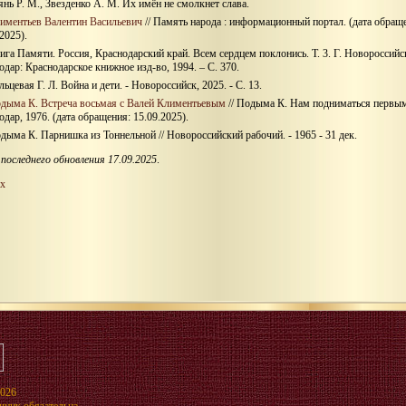
янь Р. М., Звезденко А. М. Их имён не смолкнет слава.
иментьев Валентин Васильевич
// Память народа : информационный портал. (дата обращ
2025).
ига Памяти. Россия, Краснодарский край. Всем сердцем поклонись. Т. 3. Г. Новороссийс
одар: Краснодарское книжное изд-во, 1994. – С. 370.
льцевая Г. Л. Война и дети. - Новороссийск, 2025. - С. 13.
дыма К. Встреча восьмая с Валей Климентьевым
// Подыма К. Нам подниматься первым
одар, 1976. (дата обращения: 15.09.2025).
дыма К. Парнишка из Тоннельной // Новороссийский рабочий. - 1965 - 31 дек.
последнего обновления 17.09.2025
.
х
2026