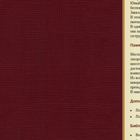
Юный 
беспо
Завяз
В это
пыток
В одн
она з
сестру
Памя
Место
захор
шоссе
досто
воинск
Из вс
невер
препо
В пам
Допо
По
П
Библ
Во