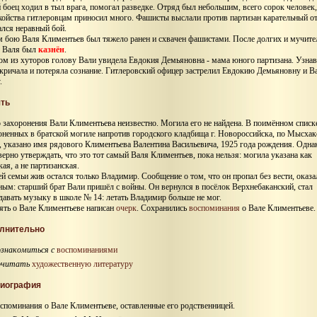
боец ходил в тыл врага, помогал разведке. Отряд был небольшим, всего сорок человек,
койства гитлеровцам приносил много. Фашисты выслали против партизан карательный от
ался неравный бой.
м бою Валя Климентьев был тяжело ранен и схвачен фашистами. После долгих и мучит
 Валя был
казнён
.
ом из хуторов голову Вали увидела Евдокия Демьяновна - мама юного партизана. Узнав
акричала и потеряла сознание. Гитлеровский офицер застрелил Евдокию Демьяновну и В
.
ть
 захоронения Вали Климентьева неизвестно. Могила его не найдена. В поимённом списк
оненных в братской могиле напротив городского кладбища г. Новороссийска, по Мысха
, указано имя рядового Климентьева Валентина Васильевича, 1925 года рождения. Одна
верно утверждать, что это тот самый Валя Климентьев, пока нельзя: могила указана как
ая, а не партизанская.
ей семьи жив остался только Владимир. Сообщение о том, что он пропал без вести, оказа
ным: старший брат Вали пришёл с войны. Он вернулся в посёлок Верхнебаканский, стал
давать музыку в школе № 14: летать Владимир больше не мог.
ять о Вале Климентьеве написан
очерк
. Сохранились
воспоминания
о Вале Климентьеве.
лнительно
знакомиться с
воспоминаниями
очитать
художественную литературу
иография
споминания о Вале Климентьеве, оставленные его родственницей.