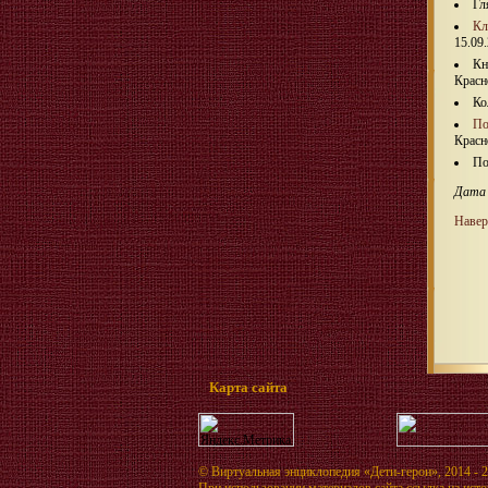
Гл
Кл
15.09.
Кн
Красн
Ко
По
Красн
По
Дата 
Навер
Карта сайта
©
Виртуальная энциклопедия «Дети-герои»
, 2014 - 