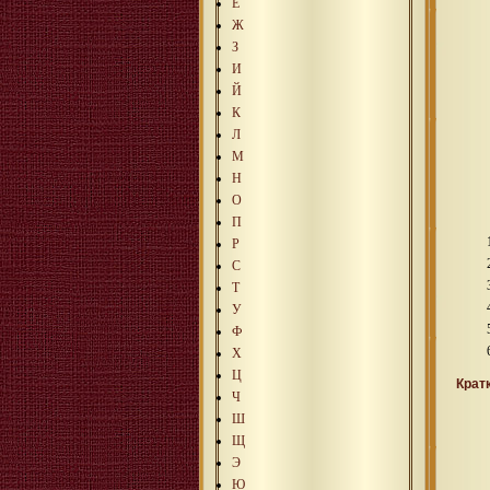
Е
Ж
З
И
Й
К
Л
М
Н
О
П
Р
С
Т
У
Ф
Х
Ц
Крат
Ч
Ш
Щ
Э
Ю