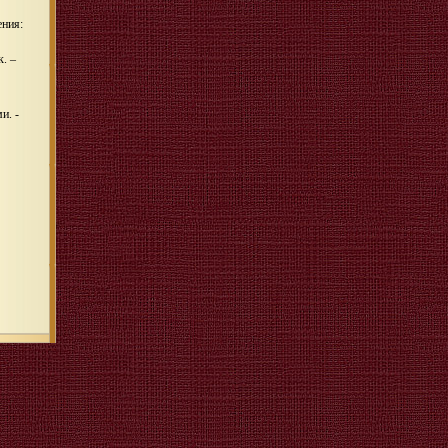
ения:
к. –
и. -