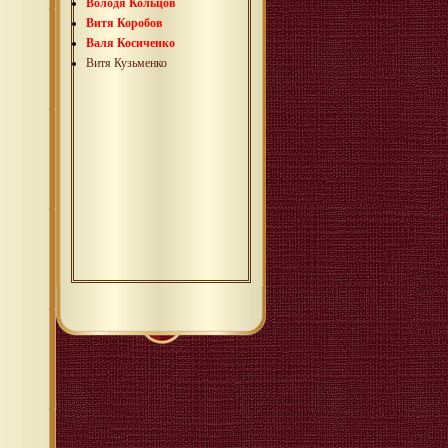
Володя Кольцов
Витя Коробов
Валя Косиченко
Витя Кузьменко