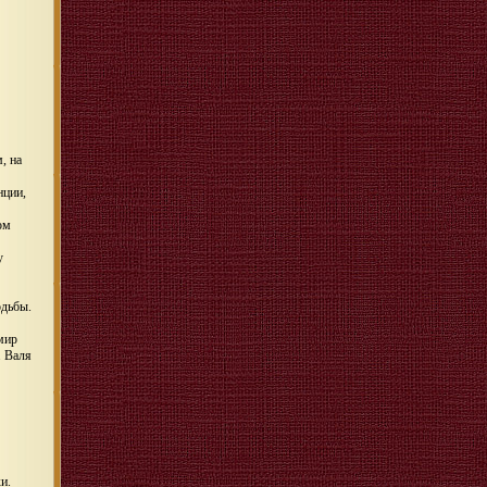
, на
нции,
ом
у
одьбы.
мир
. Валя
и.