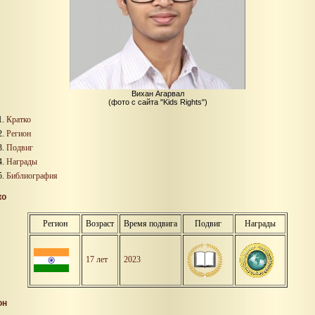
Вихан Агарвал
(фото с сайта "Kids Rights")
Кратко
Регион
Подвиг
Награды
Библиография
ко
Регион
Возраст
Время подвига
Подвиг
Награды
17 лет
2023
он