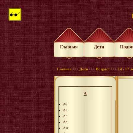
Главная
Дети
Подв
Главная
Дети
Возраст
14 - 17 л
>>>
>>>
>>>
А
Аб
Ав
Аг
Ад
Аж