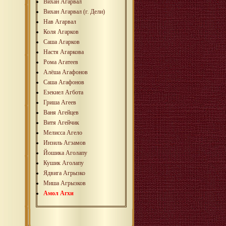
Вихан Агарвал
Вихан Агарвал (г. Дели)
Нав Агарвал
Коля Агарков
Саша Агарков
Настя Агаркова
Рома Агатеев
Алёша Агафонов
Саша Агафонов
Езекиел Агбота
Гриша Агеев
Ваня Агейцев
Витя Агейчик
Мелисса Агело
Инзиль Агзамов
Йошика Аголапу
Кушик Аголапу
Ядвига Агрызко
Миша Агрызков
Амол Агхи