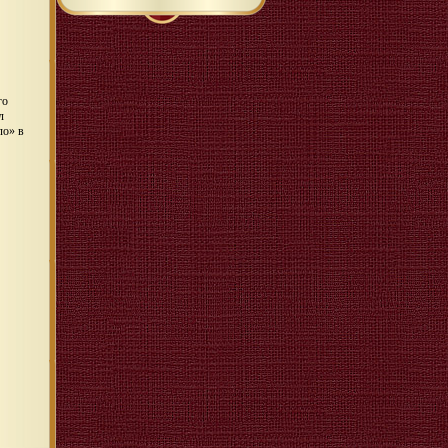
го
л
ло» в