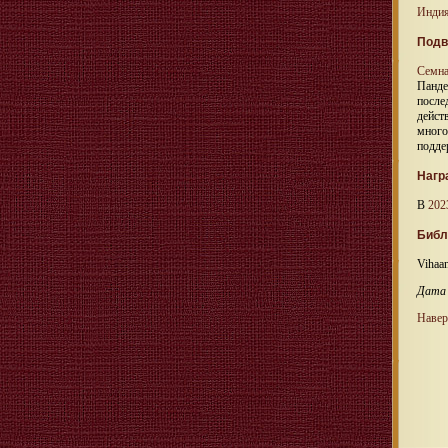
Инди
Подв
Семна
Панде
после
дейст
много
подде
Нагр
В
202
Библ
Vihaan
Дата 
Навер