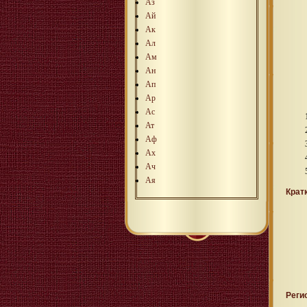
Аз
Ай
Ак
Ал
Ам
Ан
Ап
Ар
Ас
Ат
Аф
Ах
Ач
Ая
Крат
Реги