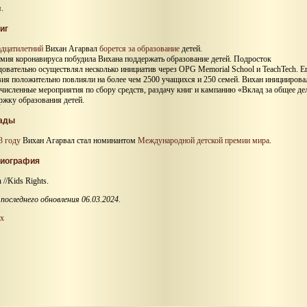
я
.
иг
дцатилетний
Вихан Агарвал
борется за образование
детей.
мия коронавируса побудила Вихана поддержать образование детей. Подросток
довательно осуществлял несколько инициатив через OPG Memorial School и TeachTech. Е
вия положительно повлияли на более чем 2500 учащихся и 250 семей. Вихан инициирова
численные мероприятия по сбору средств, раздачу книг и кампанию «Вклад за общее де
ржку образования детей.
ады
3 году
Вихан Агарвал стал номинантом
Международной детской премии мира
.
иография
 //Kids Rights.
последнего обновления 06.03.2024
.
х