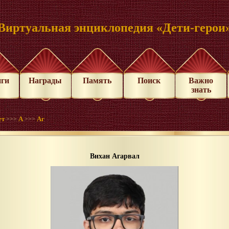
Виртуальная энциклопедия «Дети-герои
иги
Награды
Память
Поиск
Важно
знать
ет
А
Аг
>>>
>>>
Вихан Агарвал