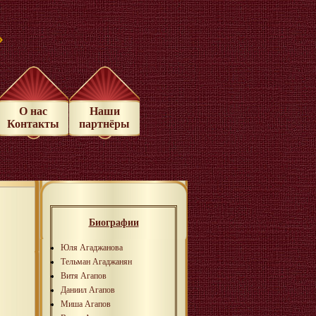
»
О нас
Наши
Контакты
партнёры
Биографии
Юля Агаджанова
Тельман Агаджанян
Витя Агапов
Даниил Агапов
Миша Агапов