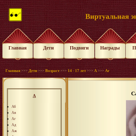
Виртуальная э
Главная
Дети
Подвиги
Награды
П
Главная
Дети
Возраст
14 - 17 лет
А
Аг
>>>
>>>
>>>
>>>
>>>
С
А
Аб
Ав
Аг
Ад
Аж