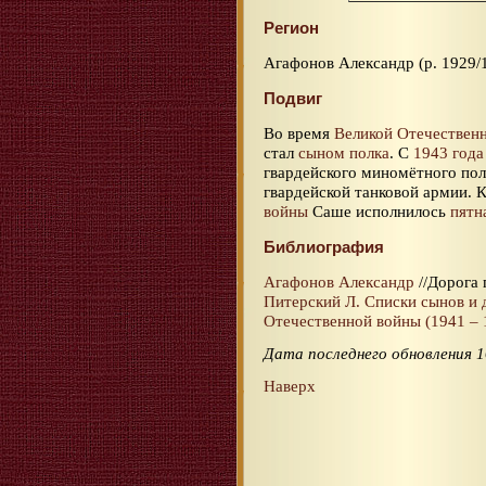
Регион
Агафонов Александр (р. 1929/
Подвиг
Во время
Великой Отечествен
стал
сыном полка
. С
1943 года
гвардейского миномётного полк
гвардейской танковой армии. 
войны
Саше исполнилось
пятн
Библиография
Агафонов Александр
//Дорога 
Питерский Л. Списки сынов и 
Отечественной войны (1941 – 1
Дата последнего обновления 1
Наверх