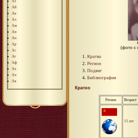
Аз
Ай
Ак
Ал
Ам
Ан
Ап
Ар
(фото с
Ас
Кратко
Ат
Аф
Регион
Ах
Подвиг
Ач
Библиография
Ая
Кратко
Регион
Возраст
15 лет