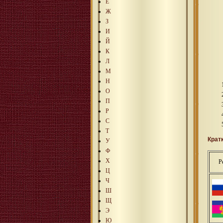
Е
Ж
З
И
Й
К
Л
М
Н
О
П
Р
С
Т
Крат
У
Ф
Х
Р
Ц
Ч
Ш
Щ
Э
Ю