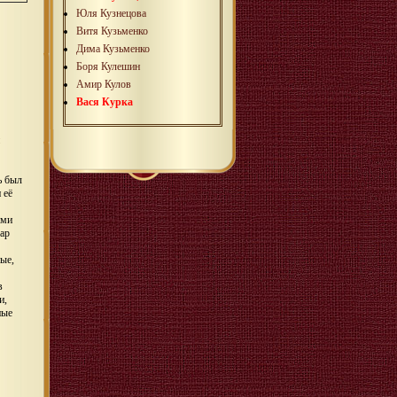
Юля Кузнецова
Витя Кузьменко
Дима Кузьменко
Боря Кулешин
Амир Кулов
Вася Курка
ь был
 её
ами
ар
ые,
в
и,
ные