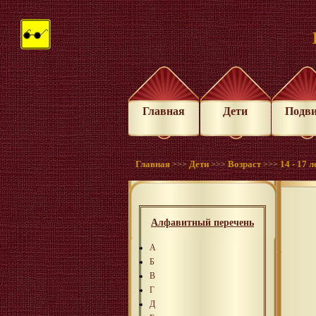
Главная
Дети
Подв
Главная
Дети
Возраст
14 - 17 л
>>>
>>>
>>>
Алфавитный перечень
А
Б
В
Г
Д