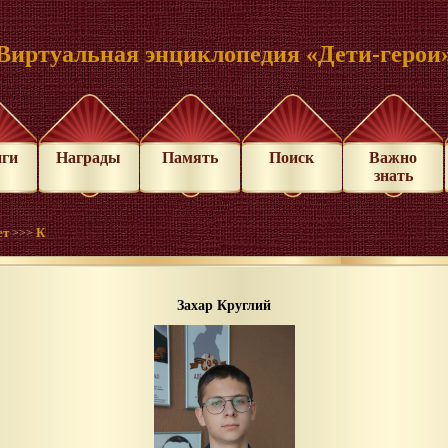
Виртуальная энциклопедия «Дети-герои
иги
Награды
Память
Поиск
Важно
знать
ет
К
>>>
Захар Круглий