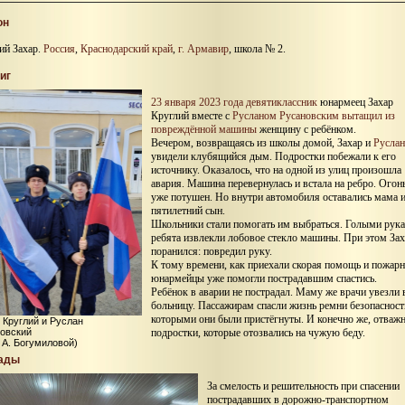
он
ий Захар.
Россия
,
Краснодарский край
,
г. Армавир
, школа № 2.
иг
23 января 2023 года
девятиклассник
юнармеец Захар
Круглий вместе с
Русланом Русановским
вытащил из
повреждённой машины
женщину с ребёнком.
Вечером, возвращаясь из школы домой, Захар и
Руслан
увидели клубящийся дым. Подростки побежали к его
источнику. Оказалось, что на одной из улиц произошла
авария. Машина перевернулась и встала на ребро. Огон
уже потушен. Но внутри автомобиля оставались мама и
пятилетний сын.
Школьники стали помогать им выбраться. Голыми рук
ребята извлекли лобовое стекло машины. При этом Зах
поранился: повредил руку.
К тому времени, как приехали скорая помощь и пожарн
юнармейцы уже помогли пострадавшим спастись.
Ребёнок в аварии не пострадал. Маму же врачи увезли 
больницу. Пассажирам спасли жизнь ремни безопасност
которыми они были пристёгнуты. И конечно же, отваж
 Круглий и Руслан
овский
подростки, которые отозвались на чужую беду.
 А. Богумиловой)
ады
За смелость и решительность при спасении
пострадавших в дорожно-транспортном