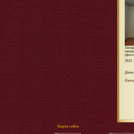
Захар
награ
(фото
2023. 
Дата 
Навер
Карта сайта