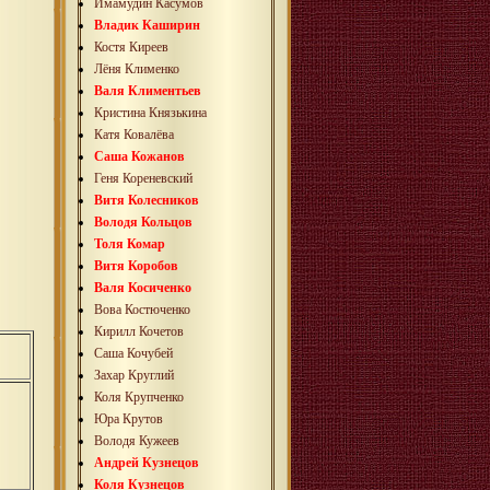
Имамудин Касумов
Владик Каширин
Костя Киреев
Лёня Клименко
Валя Климентьев
Кристина Князькина
Катя Ковалёва
Саша Кожанов
Геня Кореневский
Витя Колесников
Володя Кольцов
Толя Комар
Витя Коробов
Валя Косиченко
Вова Костюченко
Кирилл Кочетов
Саша Кочубей
Захар Круглий
Коля Крупченко
Юра Крутов
Володя Кужеев
Андрей Кузнецов
Коля Кузнецов