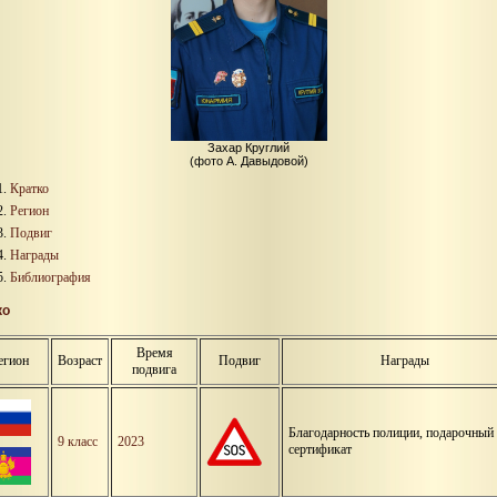
Захар Круглий
(фото А. Давыдовой)
Кратко
Регион
Подвиг
Награды
Библиография
ко
Время
егион
Возраст
Подвиг
Награды
подвига
Благодарность полиции, подарочный
9 класс
2023
сертификат