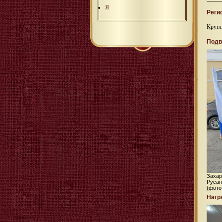
Я
Реги
Кругл
Подв
Захар
Русан
(фото
Нагр