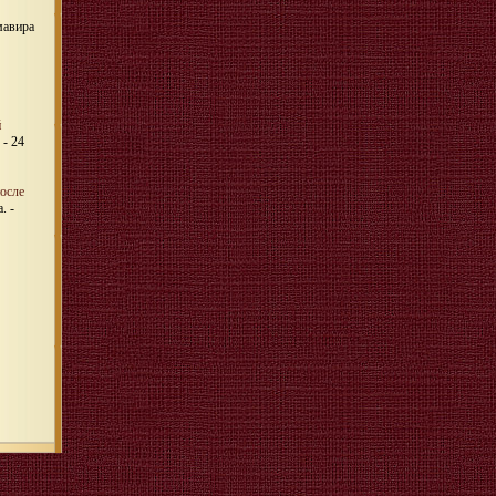
мавира
й
 - 24
осле
. -