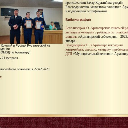
происшествии Захар Круглий награждён
Благодарностью начальника полиции г. Ар
и подарочным сертификатом.
Библиография
Белолипецкая О. Армавирские юнармейцы
вытащили женщину с ребёнком из тлеюще
машины
//Армавирский собеседник. - 2023.
января.
Владимирова Е. В Армавире наградили
 Круглий и Руслан Русановский на
ждении
юнармейцев, спасших женщину и ребенка п
 ОМВД по Армавиру)
ДТП
//Муниципальный вестник г. Армавира
- 21 февраля.
последнего обновления 22.02.2023
.
х