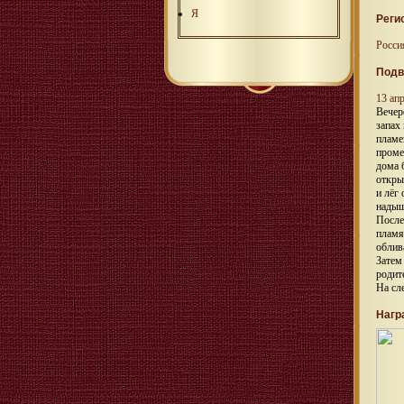
Я
Реги
Росси
Подв
13 ап
Вечер
запах
пламе
проме
дома 
откры
и лёг
надыш
После
пламя
облив
Затем
родит
На сл
Нагр