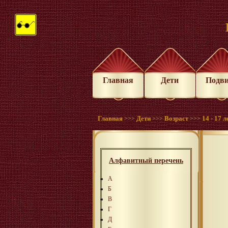
Главная
Дети
Подв
Главная
Дети
Возраст
14 - 17 л
>>>
>>>
>>>
Алфавитный перечень
А
Б
В
Г
Д