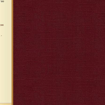
у во
син
 -