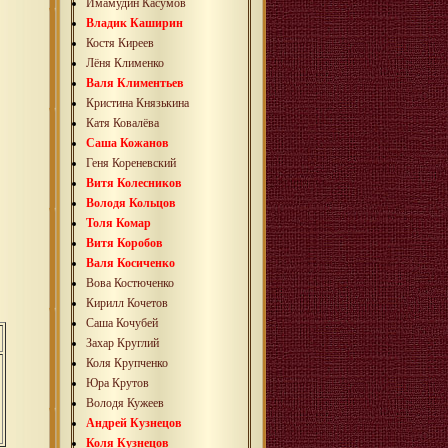
Имамудин Касумов
Владик Каширин
Костя Киреев
Лёня Клименко
Валя Климентьев
Кристина Князькина
Катя Ковалёва
Саша Кожанов
Геня Кореневский
Витя Колесников
Володя Кольцов
Толя Комар
Витя Коробов
Валя Косиченко
Вова Костюченко
Кирилл Кочетов
Саша Кочубей
Захар Круглий
Коля Крупченко
Юра Крутов
Володя Кужеев
Андрей Кузнецов
Коля Кузнецов