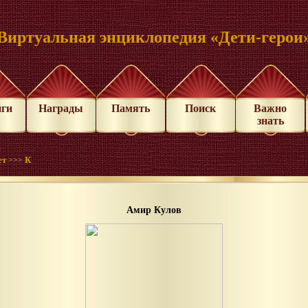
Виртуальная энциклопедия «Дети-герои
иги
Награды
Память
Поиск
Важно
знать
ет
К
>>>
Амир Кулов