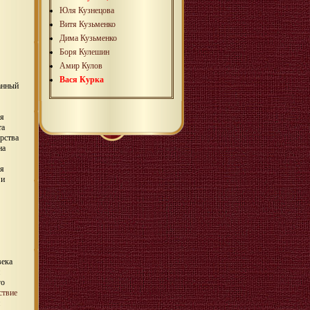
Юля Кузнецова
Витя Кузьменко
Дима Кузьменко
Боря Кулешин
Амир Кулов
Вася Курка
анный
ся
та
рства
на
ся
 и
века
го
ствие