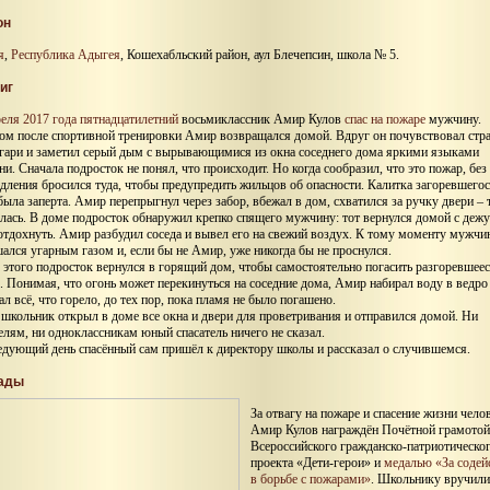
он
я
,
Республика Адыгея
, Кошехабльский район, аул Блечепсин, школа № 5.
иг
реля 2017 года
пятнадцатилетний
восьмиклассник Амир Кулов
спас на пожаре
мужчину.
ом после спортивной тренировки Амир возвращался домой. Вдруг он почувствовал стр
 гари и заметил серый дым с вырывающимися из окна соседнего дома яркими языками
ни. Сначала подросток не понял, что происходит. Но когда сообразил, что это пожар, без
дления бросился туда, чтобы предупредить жильцов об опасности. Калитка загоревшего
была заперта. Амир перепрыгнул через забор, вбежал в дом, схватился за ручку двери – 
лась. В доме подросток обнаружил крепко спящего мужчину: тот вернулся домой с дежу
 отдохнуть. Амир разбудил соседа и вывел его на свежий воздух. К тому моменту мужчи
ался угарным газом и, если бы не Амир, уже никогда бы не проснулся.
 этого подросток вернулся в горящий дом, чтобы самостоятельно погасить разгоревшее
. Понимая, что огонь может перекинуться на соседние дома, Амир набирал воду в ведро
ал всё, что горело, до тех пор, пока пламя не было погашено.
 школьник открыл в доме все окна и двери для проветривания и отправился домой. Ни
елям, ни одноклассникам юный спасатель ничего не сказал.
едующий день спасённый сам пришёл к директору школы и рассказал о случившемся.
ады
За отвагу на пожаре и спасение жизни чело
Амир Кулов награждён Почётной грамотой
Всероссийского гражданско-патриотическо
проекта «Дети-герои» и
медалью «За содей
в борьбе с пожарами»
. Школьнику вручили