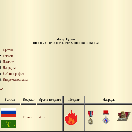
Амир Кулов
(фото из Почётной книги «Горячее сердце»)
Кратко
Регион
Подвиг
Награды
Библиография
Видеоматериалы
ко
Регион
Возраст
Время подвига
Подвиг
Награды
15 лет
2017