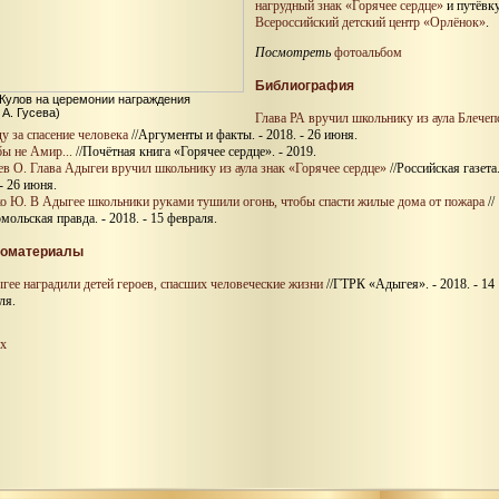
нагрудный знак «Горячее сердце»
и путёвк
Всероссийский детский центр «Орлёнок»
.
Посмотреть
фотоальбом
Библиография
Кулов на церемонии награждения
 А. Гусева)
Глава РА вручил школьнику из аула Блечеп
ду за спасение человека
//Аргументы и факты. - 2018. - 26 июня.
бы не Амир...
//Почётная книга «Горячее сердце». - 2019.
ев О. Глава Адыгеи вручил школьнику из аула знак «Горячее сердце»
//Российская газета.
- 26 июня.
о Ю. В Адыгее школьники руками тушили огонь, чтобы спасти жилые дома от пожара
//
мольская правда. - 2018. - 15 февраля.
оматериалы
гее наградили детей героев, спасших человеческие жизни
//ГТРК «Адыгея». - 2018. - 14
ля.
х