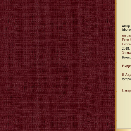
Амир 
(фото
награ
Если 
Серге
2018. 
Хильк
Комсо
Виде
В Ады
февра
Навер