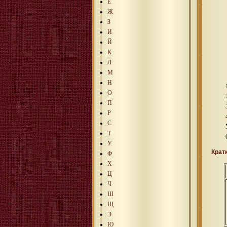
Е
Ж
З
И
Й
К
Л
М
Н
О
П
Р
С
Т
У
Крат
Ф
Х
Ц
Ч
Ш
Щ
Э
Ю