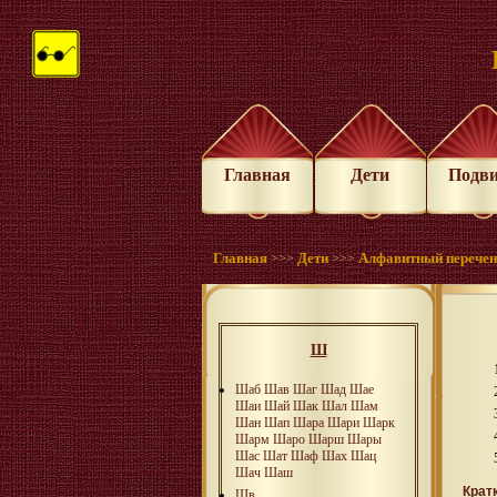
Главная
Дети
Подв
Главная
Дети
Алфавитный перече
>>>
>>>
Ш
Шаб
Шав
Шаг
Шад
Шае
Шаи
Шай
Шак
Шал
Шам
Шан
Шап
Шара
Шари
Шарк
Шарм
Шаро
Шарш
Шары
Шас
Шат
Шаф
Шах
Шац
Шач
Шаш
Крат
Шв