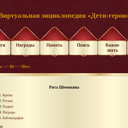
Виртуальная энциклопедия «Дети-герои
иги
Награды
Память
Поиск
Важно
знать
нь
Ш
Шем
>>>
>>>
Рита Шемякина
Кратко
Регион
Подвиг
Награды
Библиография
ко