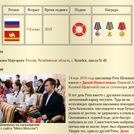
Регион
Возраст
Время подвига
Подвиг
Награды
7-8 класс
2019
он
ина Маргарита.
Россия
,
Челябинская область
, г. Копейск, школа № 48.
иг
24 мая 2019 года
школьница Рита Шемяки
вместе с
Димой Новосёловым
,
Никитой А
Ксенией Щекотовой
спасла утопающих
дете
В тот день Рита вместе с друзьями пошла н
затопленный карьер погулять. Туда же на
велосипедах приехали школьники помладш
Дети баловались: они увидели в воде бутыл
решили её достать, не удержались и упали в
Оказавшись в ледяной воде, дети быстро
выбились из сил. Самостоятельно выбратьс
Шемякина на награждении
потока они не могли: берег был обрывисты
 с сайта "Metro Moscow")
Увидев это, один из друзей Риты,
Дима