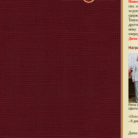
Ново
сил, 
за ру
удержа
Тонущ
друго
нему.
очере
Дима
Нагр
Рита 
(фото
«Нево
- 6 де
Дата 