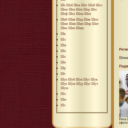
Ше
Шеб
Шев
Шег
Шей
Шел
Шем
Шен
Шеп
Шер
Шес
Шеф
Шех
Шеш
Шея
Шиб
Шив
Шид
Шик
Шил
Шим
Шин
Шип
Шир
Шит
Ших
Шич
Шиш
Шк
Шл
Шм
Реги
Шн
Шо
Шемяк
Шп
Подв
Шр
Шт
Шуа
Шуб
Шув
Шуг
Шук
Шул
Шум
Шур
Шус
Шут
Шуш
Шх
Шы
Шэ
Рита 
(фото