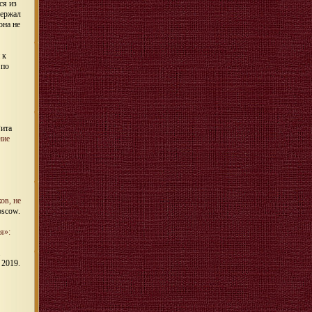
ся из
ержал
она не
 к
 по
Рита
ние
ов, не
oscow.
я»:
.
 2019.