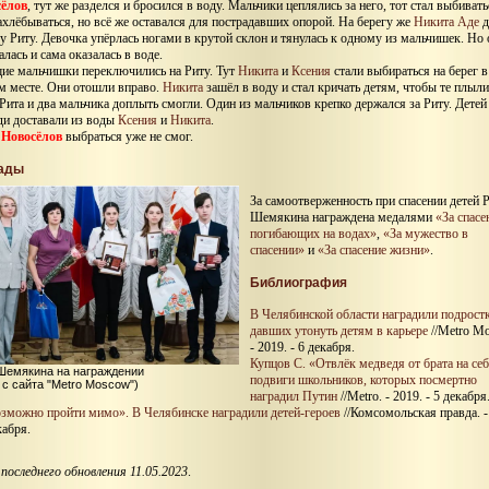
сёлов
, тут же разделся и бросился в воду. Мальчики цеплялись за него, тот стал выбивать
захлёбываться, но всё же оставался для пострадавших опорой. На берегу же
Никита Аде
д
ку Риту. Девочка упёрлась ногами в крутой склон и тянулась к одному из мальчишек. Но 
лась и сама оказалась в воде.
ие мальчишки переключились на Риту. Тут
Никита
и
Ксения
стали выбираться на берег в
м месте. Они отошли вправо.
Никита
зашёл в воду и стал кричать детям, чтобы те плыли
 Рита и два мальчика доплыть смогли. Один из мальчиков крепко держался за Риту. Детей
ди доставали из воды
Ксения
и
Никита
.
 Новосёлов
выбраться уже не смог.
ады
За самоотверженность при спасении детей 
Шемякина награждена медалями
«За спасе
погибающих на водах»
,
«За мужество в
спасении»
и
«За спасение жизни»
.
Библиография
В Челябинской области наградили подростк
давших утонуть детям в карьере
//Metro M
- 2019. - 6 декабря.
Купцов С. «Отвлёк медведя от брата на себ
Шемякина на награждении
подвиги школьников, которых посмертно
 с сайта "Metro Moscow")
наградил Путин
//Metro. - 2019. - 5 декабря
зможно пройти мимо». В Челябинске наградили детей-героев
//Комсомольская правда. -
кабря.
последнего обновления 11.05.2023
.