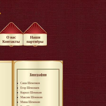
»
О нас
Наши
Контакты
партнёры
Биографии
Саша Шеменков
Егор Шемонаев
Кирилл Шемякин
Максим Шемякин
Миша Шемякин