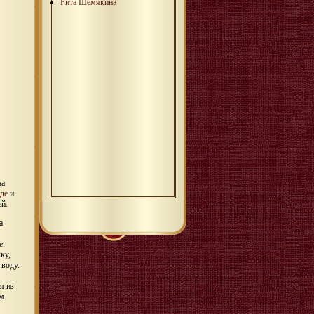
Рита Шемякина
на
де
и
й.
а
е.
ку,
 воду.
я из
м.