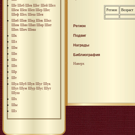
Ше
Шеб
Шев
Шег
Шей
Шел
Шем
Шен
Шеп
Шер
Шес
Регион
Возраст
Шеф
Шех
Шеш
Шея
Шиб
Шив
Шид
Шик
Шил
Шим
Шин
Шип
Шир
Шит
Регион
Ших
Шич
Шиш
Шк
Подвиг
Шл
Награды
Шм
Шн
Библиография
Шо
Наверх
Шп
Шр
Шт
Шуа
Шуб
Шув
Шуг
Шук
Шул
Шум
Шур
Шус
Шут
Шуш
Шх
Шы
Шэ