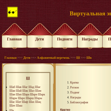
Виртуальная э
Главная
Дети
Подвиги
Награды
П
Главная
Дети
Алфавитный перечень
Ш
Шв
>>>
>>>
>>>
>>>
Ш
Кратко
Шаб
Шав
Шаг
Шад
Шае
Регион
Шаи
Шай
Шак
Шал
Шам
Подвиг
Шан
Шап
Шара
Шари
Шарк
Награды
Шарм
Шаро
Шарш
Шары
Шас
Шат
Шаф
Шах
Шац
Библиография
Шач
Шаш
Кратко
Шв