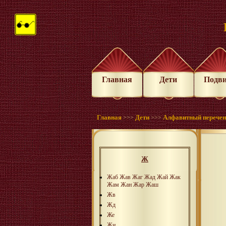
Главная
Дети
Подв
Главная
Дети
Алфавитный перече
>>>
>>>
Ж
Жаб
Жав
Жаг
Жад
Жай
Жак
Жам
Жан
Жар
Жаш
Жв
Жд
Же
Жи