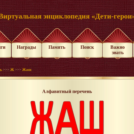
Виртуальная энциклопедия «Дети-герои
иги
Награды
Память
Поиск
Важно
знать
нь
Ж
Жаш
>>>
>>>
Алфавитный перечень