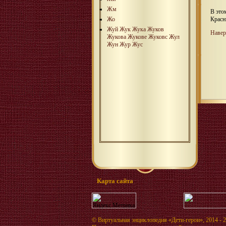
Жм
В это
Красн
Жо
Жуй
Жук
Жука
Жуков
Навер
Жукова
Жукове
Жуковс
Жул
Жун
Жур
Жус
Карта сайта
©
Виртуальная энциклопедия «Дети-герои»
, 2014 - 