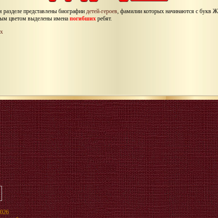
м разделе представлены биографии
детей-героев
, фамилии которых начинаются с букв 
ым цветом выделены имена
погибших
ребят.
х
2026