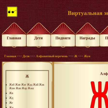
Виртуальная э
Главная
Дети
Подвиги
Награды
П
Главная
Дети
Алфавитный перечень
Ж
Жун
>>>
>>>
>>>
>>>
Алф
Ж
Жаб
Жав
Жаг
Жад
Жай
Жак
Жам
Жан
Жар
Жаш
Жв
Жд
Же
Жи