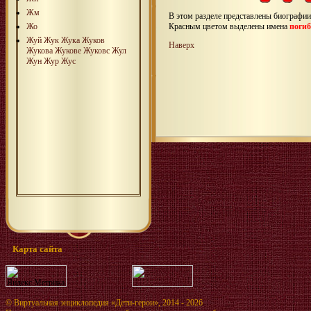
Жм
В этом разделе представлены биографи
Красным цветом выделены имена
поги
Жо
Жуй
Жук
Жука
Жуков
Наверх
Жукова
Жукове
Жуковс
Жул
Жун
Жур
Жус
Карта сайта
©
Виртуальная энциклопедия «Дети-герои»
, 2014 - 2026