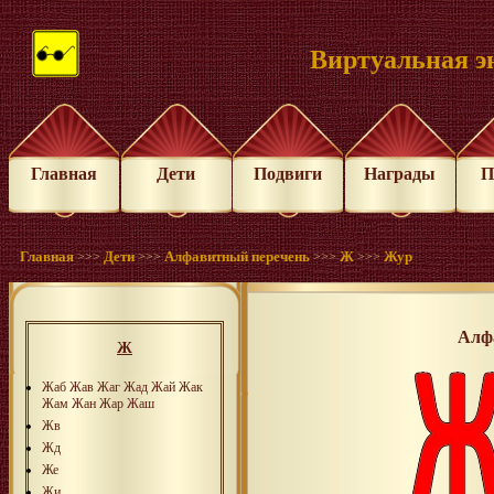
Виртуальная э
Главная
Дети
Подвиги
Награды
П
Главная
Дети
Алфавитный перечень
Ж
Жур
>>>
>>>
>>>
>>>
Алф
Ж
Жаб
Жав
Жаг
Жад
Жай
Жак
Жам
Жан
Жар
Жаш
Жв
Жд
Же
Жи