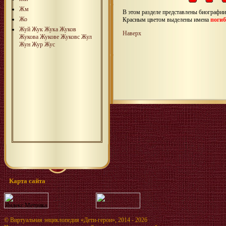
Жм
В этом разделе представлены биографи
Жо
Красным цветом выделены имена
поги
Жуй
Жук
Жука
Жуков
Наверх
Жукова
Жукове
Жуковс
Жул
Жун
Жур
Жус
Карта сайта
©
Виртуальная энциклопедия «Дети-герои»
, 2014 - 2026