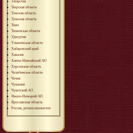
Татарстан
Тверская область
Томская область
Тульская область
Тыва
Тюменская область
Удмуртия
Ульяновская область
Хабаровский край
Хакасия
Ханты-Мансийский АО
Херсонская область
Челябинская область
Чечня
Чувашия
Чукотский АО
Ямало-Ненецкий АО
Ярославская область
Россия, регион неизвестен