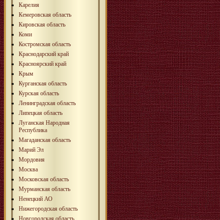
Карелия
Кемеровская область
Кировская область
Коми
Костромская область
Краснодарский край
Красноярский край
Крым
Курганская область
Курская область
Ленинградская область
Липецкая область
Луганская Народная
Республика
Магаданская область
Марий Эл
Мордовия
Москва
Московская область
Мурманская область
Ненецкий АО
Нижегородская область
Новгородская область