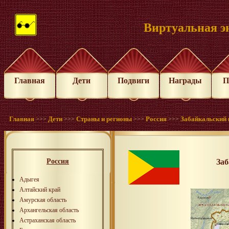
Виртуальная э
Главная
Дети
Подвиги
Награды
П
Главная
Дети
Страны и регионы
Россия
Забайкальский 
>>>
>>>
>>>
>>>
Россия
За
Адыгея
Алтайский край
Амурская область
Архангельская область
Астраханская область