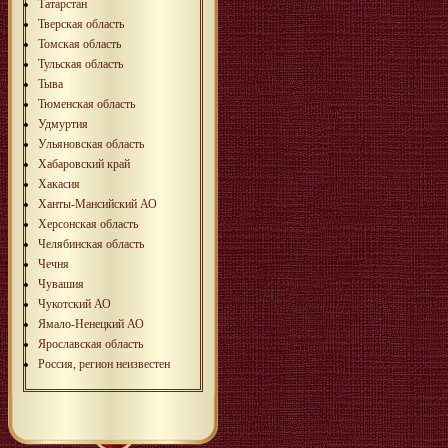
Татарстан
Тверская область
Томская область
Тульская область
Тыва
Тюменская область
Удмуртия
Ульяновская область
Хабаровский край
Хакасия
Ханты-Мансийский АО
Херсонская область
Челябинская область
Чечня
Чувашия
Чукотский АО
Ямало-Ненецкий АО
Ярославская область
Россия, регион неизвестен