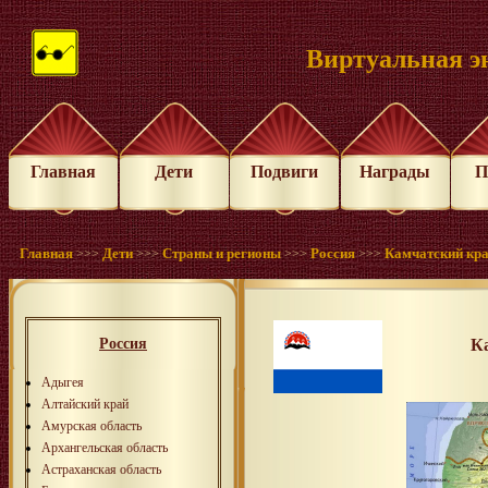
Виртуальная э
Главная
Дети
Подвиги
Награды
П
Главная
Дети
Страны и регионы
Россия
Камчатский кр
>>>
>>>
>>>
>>>
Россия
К
Адыгея
Алтайский край
Амурская область
Архангельская область
Астраханская область