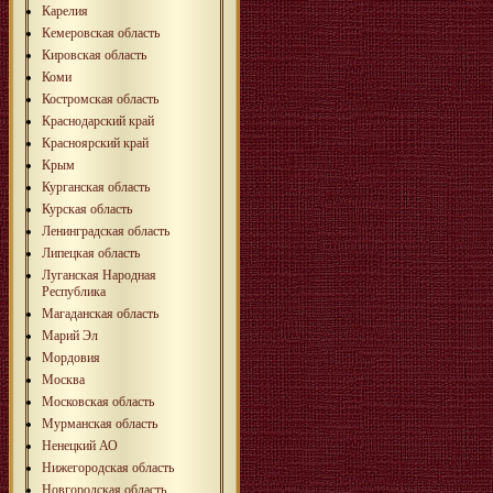
Карелия
Кемеровская область
Кировская область
Коми
Костромская область
Краснодарский край
Красноярский край
Крым
Курганская область
Курская область
Ленинградская область
Липецкая область
Луганская Народная
Республика
Магаданская область
Марий Эл
Мордовия
Москва
Московская область
Мурманская область
Ненецкий АО
Нижегородская область
Новгородская область