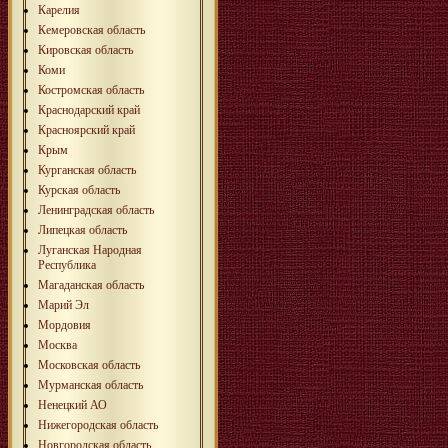
Карелия
Кемеровская область
Кировская область
Коми
Костромская область
Краснодарский край
Красноярский край
Крым
Курганская область
Курская область
Ленинградская область
Липецкая область
Луганская Народная
Республика
Магаданская область
Марий Эл
Мордовия
Москва
Московская область
Мурманская область
Ненецкий АО
Нижегородская область
Новгородская область