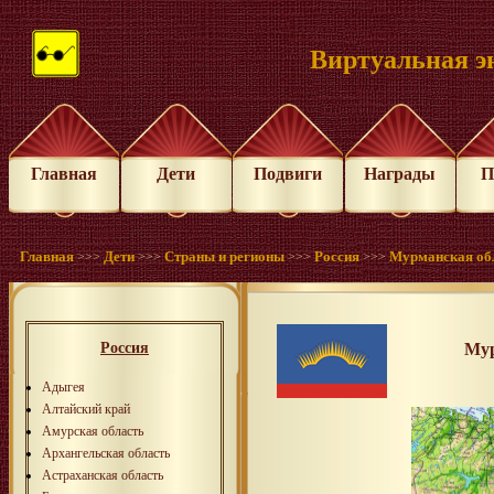
Виртуальная э
Главная
Дети
Подвиги
Награды
П
Главная
Дети
Страны и регионы
Россия
Мурманская об
>>>
>>>
>>>
>>>
Россия
Мур
Адыгея
Алтайский край
Амурская область
Архангельская область
Астраханская область