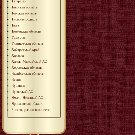
Татарстан
Тверская область
Томская область
Тульская область
Тыва
Тюменская область
Удмуртия
Ульяновская область
Хабаровский край
Хакасия
Ханты-Мансийский АО
Херсонская область
Челябинская область
Чечня
Чувашия
Чукотский АО
Ямало-Ненецкий АО
Ярославская область
Россия, регион неизвестен