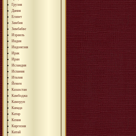
Грузия
Дания
Египет
Замбия
Зимбабве
Израиль
Индия
Индонезия
Ирак
Иран
Исландия
Испания
Италия
Йемен
Казахстан
Камбоджа
Камерун
Канада
Катар
Кения
Киргизия
Китай