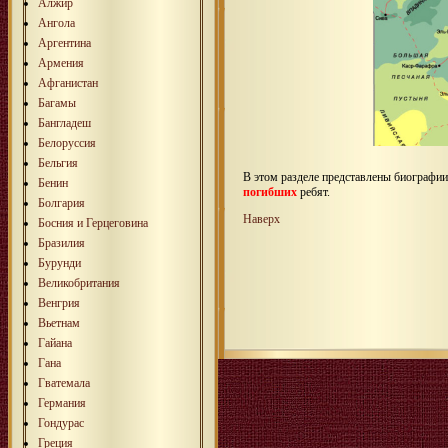
Алжир
Ангола
Аргентина
Армения
Афганистан
Багамы
Бангладеш
Белоруссия
Бельгия
В этом разделе представлены биографи
Бенин
погибших
ребят.
Болгария
Наверх
Босния и Герцеговина
Бразилия
Бурунди
Великобритания
Венгрия
Вьетнам
Гайана
Гана
Гватемала
Германия
Гондурас
Греция