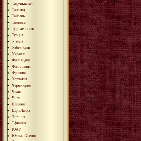
Таджикистан
Таиланд
Тайвань
Танзания
Туркменистан
Турция
Уганда
Узбекистан
Украина
Финляндия
Филиппины
Франция
Хорватия
Черногория
Чехия
Чили
Швеция
Шри Ланка
Эстония
Эфиопия
ЮАР
Южная Осетия