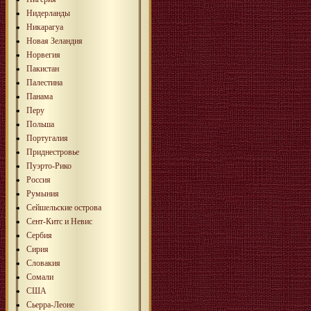
Нидерланды
Никарагуа
Новая Зеландия
Норвегия
Пакистан
Палестина
Панама
Перу
Польша
Португалия
Приднестровье
Пуэрто-Рико
Россия
Румыния
Сейшельские острова
Сент-Китс и Невис
Сербия
Сирия
Словакия
Сомали
США
Сьерра-Леоне