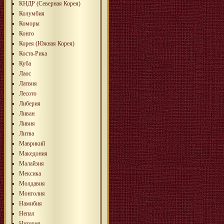
КНДР (Северная Корея)
Колумбия
Коморы
Конго
Корея (Южная Корея)
Коста-Рика
Куба
Лаос
Латвия
Лесото
Либерия
Ливан
Ливия
Литва
Маврикий
Македония
Малайзия
Мексика
Молдавия
Монголия
Намибия
Непал
Нигерия