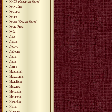
КНДР (Северная Корея)
Колумбия
Коморы
Конго
Корея (Южная Корея)
Коста-Рика
Куба
Лаос
Латвия
Лесото
Либерия
Ливан
Ливия
Литва
Маврикий
Македония
Малайзия
Мексика
Молдавия
Монголия
Намибия
Непал
Нигерия