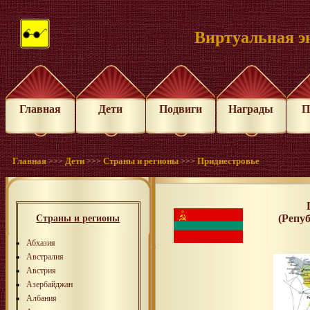
Виртуальная э
Главная
Дети
Подвиги
Награды
П
Главная
Дети
Страны и регионы
Приднестровье
>>>
>>>
>>>
(Репу
Страны и регионы
Абхазия
Австралия
Австрия
Азербайджан
Албания