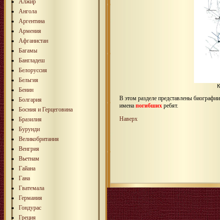
Алжир
Ангола
Аргентина
Армения
Афганистан
Багамы
Бангладеш
Белоруссия
Бельгия
Бенин
В этом разделе представлены биографи
Болгария
имена
погибших
ребят.
Босния и Герцеговина
Наверх
Бразилия
Бурунди
Великобритания
Венгрия
Вьетнам
Гайана
Гана
Гватемала
Германия
Гондурас
Греция