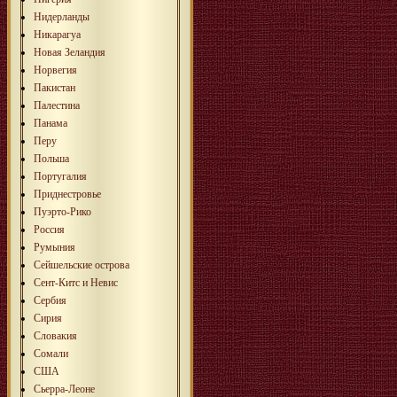
Нидерланды
Никарагуа
Новая Зеландия
Норвегия
Пакистан
Палестина
Панама
Перу
Польша
Португалия
Приднестровье
Пуэрто-Рико
Россия
Румыния
Сейшельские острова
Сент-Китс и Невис
Сербия
Сирия
Словакия
Сомали
США
Сьерра-Леоне