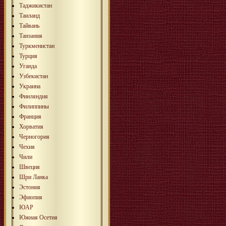
Таджикистан
Таиланд
Тайвань
Танзания
Туркменистан
Турция
Уганда
Узбекистан
Украина
Финляндия
Филиппины
Франция
Хорватия
Черногория
Чехия
Чили
Швеция
Шри Ланка
Эстония
Эфиопия
ЮАР
Южная Осетия