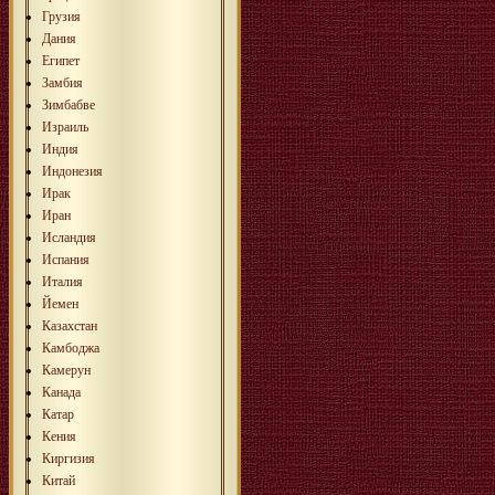
Грузия
Дания
Египет
Замбия
Зимбабве
Израиль
Индия
Индонезия
Ирак
Иран
Исландия
Испания
Италия
Йемен
Казахстан
Камбоджа
Камерун
Канада
Катар
Кения
Киргизия
Китай