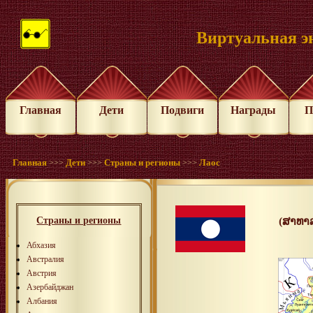
Виртуальная э
Главная
Дети
Подвиги
Награды
П
Главная
Дети
Страны и регионы
Лаос
>>>
>>>
>>>
Страны и регионы
(ສາທາ
Абхазия
Австралия
Австрия
Азербайджан
Албания