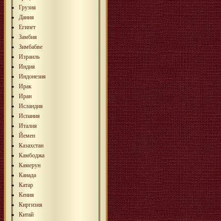
Грузия
Дания
Египет
Замбия
Зимбабве
Израиль
Индия
Индонезия
Ирак
Иран
Исландия
Испания
Италия
Йемен
Казахстан
Камбоджа
Камерун
Канада
Катар
Кения
Киргизия
Китай