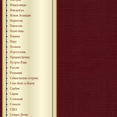
Нидерланды
Никарагуа
Новая Зеландия
Норвегия
Пакистан
Палестина
Панама
Перу
Польша
Португалия
Приднестровье
Пуэрто-Рико
Россия
Румыния
Сейшельские острова
Сент-Китс и Невис
Сербия
Сирия
Словакия
Сомали
США
Сьерра-Леоне