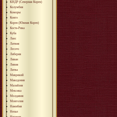
КНДР (Северная Корея)
Колумбия
Коморы
Конго
Корея (Южная Корея)
Коста-Рика
Куба
Лаос
Латвия
Лесото
Либерия
Ливан
Ливия
Литва
Маврикий
Македония
Малайзия
Мексика
Молдавия
Монголия
Намибия
Непал
Нигерия