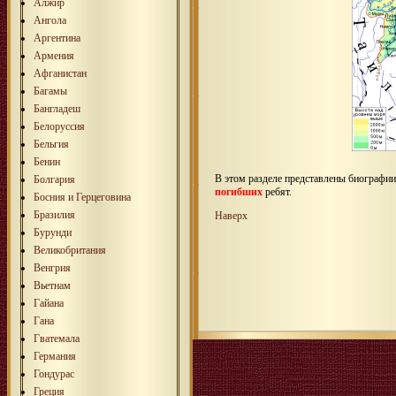
Алжир
Ангола
Аргентина
Армения
Афганистан
Багамы
Бангладеш
Белоруссия
Бельгия
Бенин
В этом разделе представлены биографи
Болгария
погибших
ребят.
Босния и Герцеговина
Бразилия
Наверх
Бурунди
Великобритания
Венгрия
Вьетнам
Гайана
Гана
Гватемала
Германия
Гондурас
Греция