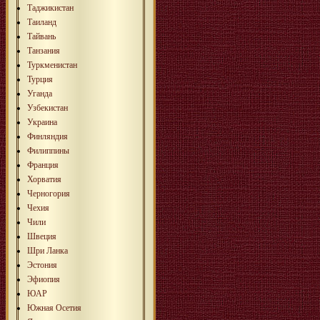
Таджикистан
Таиланд
Тайвань
Танзания
Туркменистан
Турция
Уганда
Узбекистан
Украина
Финляндия
Филиппины
Франция
Хорватия
Черногория
Чехия
Чили
Швеция
Шри Ланка
Эстония
Эфиопия
ЮАР
Южная Осетия