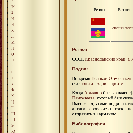
Е
Ж
Регион
Возраст
З
И
Й
старшеклассн
К
Л
М
Н
Регион
О
СССР,
Краснодарский край
,
г.
П
Р
Подвиг
С
Во время
Великой Отечествен
Т
стал
юным подпольщиком
.
У
Ф
Когда
Армавир
был захвачен ф
Х
Пантелеева
, который был свя
Ц
Вместе с другими подростками
Ч
антигитлеровские листовки, п
отправить в Германию.
Ш
Щ
Библиография
Э
Ю