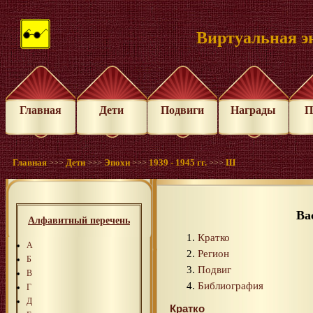
Виртуальная э
Главная
Дети
Подвиги
Награды
П
Главная
Дети
Эпохи
1939 - 1945 гг.
Ш
>>>
>>>
>>>
>>>
Ва
Алфавитный перечень
Кратко
А
Регион
Б
Подвиг
В
Библиография
Г
Д
Кратко