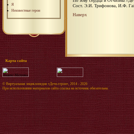
По зову сердца и Отчизны //Де
Я
Сост. Э.И. Трифонова, И.Ф. Гай
Неизвестные герои
Наверх
Карта сайта
©
Виртуальная энциклопедия «Дети-герои»
, 2014 - 2026
При использовании материалов сайта ссылка на источник обязательна.