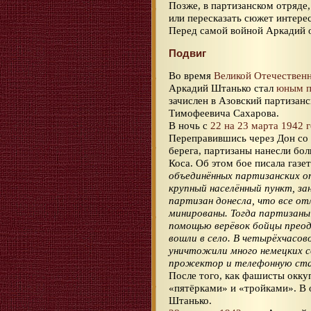
Позже, в партизанском отряде,
или пересказать сюжет интере
Перед самой войной Аркадий о
Подвиг
Во время
Великой Отечествен
Аркадий Штанько стал
юным п
зачислен в Азовский партизан
Тимофеевича Сахарова.
В ночь с
22 на 23 марта 1942 
Переправившись через Дон со
берега, партизаны нанесли бо
Коса. Об этом бое писала газе
объединённых партизанских о
крупный населённый пункт, за
партизан донесла, что все отл
минированы. Тогда партизаны
помощью верёвок бойцы преод
вошли в село. В четырёхчасо
уничтожили много немецких 
прожектор и телефонную ст
После того, как фашисты окк
«пятёрками» и «тройками». В 
Штанько.