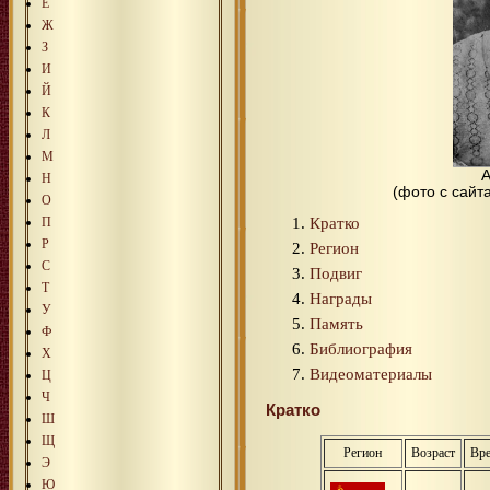
Е
Ж
З
И
Й
К
Л
М
Н
(фото с сайт
О
Кратко
П
Р
Регион
С
Подвиг
Т
Награды
У
Память
Ф
Библиография
Х
Видеоматериалы
Ц
Ч
Кратко
Ш
Щ
Регион
Возраст
Вре
Э
Ю