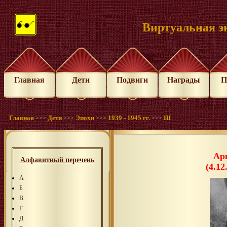
Виртуальная э
Главная
Дети
Подвиги
Награды
П
Главная
Дети
Эпохи
1939 - 1945 гг.
Ш
>>>
>>>
>>>
>>>
Ар
Алфавитный перечень
(4.12
А
Б
В
Г
Д