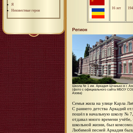
Я
16 лет
194
Неизвестные герои
Регион
Школа № 1 им. Аркадия Штанько в г. Аз
(фото с официального сайта МБОУ СОШ
Азова)
Семья жила на улице Карла Ли
С раннего детства Аркадий от
пошёл в начальную школу № 7,
отдавал много времени учёбе,
школьной жизни, был комсомол
Любимой песней Аркадия была 