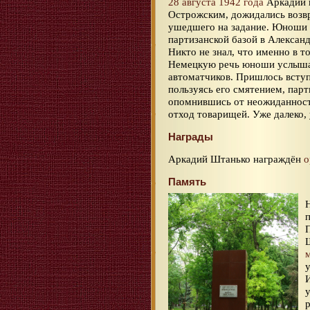
28 августа 1942 года
Аркадий в
Острожским, дожидались возв
ушедшего на задание. Юноши 
партизанской базой в Алексан
Никто не знал, что именно в т
Немецкую речь юноши услышал
автоматчиков. Пришлось вступи
пользуясь его смятением, парт
опомнившись от неожиданност
отход товарищей. Уже далеко, 
Награды
Аркадий Штанько награждён
о
Память