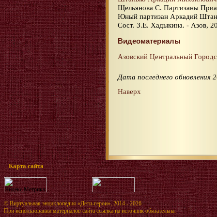
Щельянова С. Партизаны Приазо
Юный партизан Аркадий Штаньк
Сост. З.Е. Хадыкина. - Азов, 2
Видеоматериалы
Азовский Центральный Городс
Дата последнего обновления 2
Наверх
Карта сайта
©
Виртуальная энциклопедия «Дети-герои»
, 2014 - 2026
При использовании материалов сайта ссылка на источник обязательна.