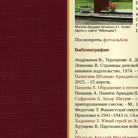
Могила Аркадия Штанько в г. Азове
(фото с сайта "Wikimapia")
Посмотреть
фотоальбом
Библиография
Андрианов В., Терещенко А. До
Левченко В. Страницы донской 
книжное издательство, 1974. - 
Памятник Штанько Аркадию и
2015. - 15 апреля.
Панаева Е. Обращение к пото
Пильник А. Памяти Аркадия Ш
Софронов А. Захар Шкурко - с
припорошенная снегом. - М., 1
Федотова Т. Фашистская оккуп
Приазовье в 1941–1943 гг. //Азо
Хадыкина З. Юный герой из А
Хрущева В. Партизанская война 
3.
Штанько Аркадий Михайлович